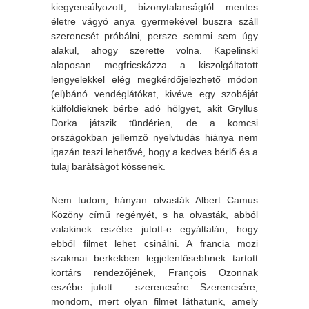
kiegyensúlyozott, bizonytalanságtól mentes
életre vágyó anya gyermekével buszra száll
szerencsét próbálni, persze semmi sem úgy
alakul, ahogy szerette volna. Kapelinski
alaposan megfricskázza a kiszolgáltatott
lengyelekkel elég megkérdőjelezhető módon
(el)bánó vendéglátókat, kivéve egy szobáját
külföldieknek bérbe adó hölgyet, akit Gryllus
Dorka játszik tündérien, de a komcsi
országokban jellemző nyelvtudás hiánya nem
igazán teszi lehetővé, hogy a kedves bérlő és a
tulaj barátságot kössenek.
Nem tudom, hányan olvasták Albert Camus
Közöny című regényét, s ha olvasták, abból
valakinek eszébe jutott-e egyáltalán, hogy
ebből filmet lehet csinálni. A francia mozi
szakmai berkekben legjelentősebbnek tartott
kortárs rendezőjének, François Ozonnak
eszébe jutott – szerencsére. Szerencsére,
mondom, mert olyan filmet láthatunk, amely