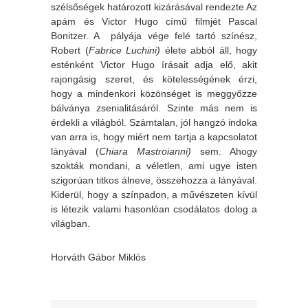
szélsőségek határozott kizárásával rendezte Az
apám és Victor Hugo című filmjét Pascal
Bonitzer. A pályája vége felé tartó színész,
Robert (
Fabrice Luchini)
élete abból áll, hogy
esténként Victor Hugo írásait adja elő, akit
rajongásig szeret, és kötelességének érzi,
hogy a mindenkori közönséget is meggyőzze
bálványa zsenialitásáról. Szinte más nem is
érdekli a világból. Számtalan, jól hangzó indoka
van arra is, hogy miért nem tartja a kapcsolatot
lányával (
Chiara Mastroianni)
sem. Ahogy
szokták mondani, a véletlen, ami ugye isten
szigorúan titkos álneve, összehozza a lányával.
Kiderül, hogy a színpadon, a művészeten kívül
is létezik valami hasonlóan csodálatos dolog a
világban.
Horváth Gábor Miklós