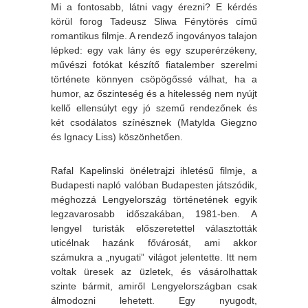
Mi a fontosabb, látni vagy érezni? E kérdés
körül forog Tadeusz Sliwa Fénytörés című
romantikus filmje. A rendező ingoványos talajon
lépked: egy vak lány és egy szuperérzékeny,
művészi fotókat készítő fiatalember szerelmi
története könnyen csöpögőssé válhat, ha a
humor, az őszinteség és a hitelesség nem nyújt
kellő ellensúlyt egy jó szemű rendezőnek és
két csodálatos színésznek (Matylda Giegzno
és Ignacy Liss) köszönhetően.
Rafal Kapelinski önéletrajzi ihletésű filmje, a
Budapesti napló valóban Budapesten játszódik,
méghozzá Lengyelország történetének egyik
legzavarosabb időszakában, 1981-ben. A
lengyel turisták előszeretettel választották
uticélnak hazánk fővárosát, ami akkor
számukra a „nyugati” világot jelentette. Itt nem
voltak üresek az üzletek, és vásárolhattak
szinte bármit, amiről Lengyelországban csak
álmodozni lehetett. Egy nyugodt,