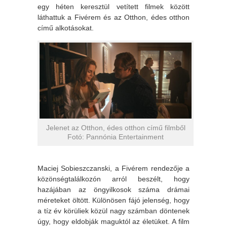
egy héten keresztül vetített filmek között
láthattuk a Fivérem és az Otthon, édes otthon
című alkotásokat.
Jelenet az Otthon, édes otthon című filmből
Fotó: Pannónia Entertainment
Maciej Sobieszczanski, a Fivérem rendezője a
közönségtalálkozón arról beszélt, hogy
hazájában az öngyilkosok száma drámai
méreteket öltött. Különösen fájó jelenség, hogy
a tíz év körüliek közül nagy számban döntenek
úgy, hogy eldobják maguktól az életüket. A film