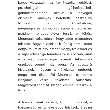
képes visszaadni az író filozófiai, erkölcsi,
pszichológiai megállapításaiból,
gondolatmenetéből azokat a lényeges
elemeket, amelyek történetté összeállva
filmvásznon is jól követhetővé,
megmagyarázhatóvá, sőt szinte érthetővé és
majdnem elfogadhatóvá teszik a főhős,
Meursault választásait, hogy adott pillanatban
mit tesz, hogyan viselkedik. Pedig nem kisebb
dolgokról, mint egy ember meggyilkolásáról és
a saját édesanyja temetéséről is szó van, amit
ismerősei, családtagjai szerint felháborító
érzéketlenséggel néz végig. Az egyszerű
hivatalnok, mégsem a hétköznapi emberek
megszokott életét élő Meursault szerepére
Benjamin Voisin tökéletes választás.
Magyarországon Az idegen címmel játsszák a
filmet.
A francia filmek sajátos, finom humorával, a
harsányság és a felesleges túlzások, érzelmi