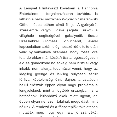
A Lengyel Filmtavaszt követően a Pannónia
Entertainment forgalmazásban továbbra is
látható a hazai mozikban Wojciech Smarzowski
Otthon, édes otthon című filmje. A gyönyörű,
szerelemre vágyó Goska (Agata Turkot) a
világháló segítségével gabalyodik össze
Grzesiekkel (Tomasz Schuchardt), akivel
kapcsolatban aztán elég hosszú idő eltelte után
válik nyilvánvalóvá számára, hogy rossz lóra
tett, de akkor már késő. A tiszta, egészségesen
élő és gondolkodó nő sokáig nem hiszi el vagy
inkább nem akarja tudomásul venni, hogy az
idegileg gyenge és lelkileg súlyosan sérült
férfival képtelenség élni. Sajnos a családon
belüli erőszak éppen olyan nagy probléma a
lengyeleknél, mint a legtöbb országban, s a
hatóságok, különböző okok miatt ugyan, de
éppen olyan nehezen találnak megoldást, mint
nálunk. A rendező és a főszereplők tökéletesen
mutatják meg, hogy egy naiv, jó szándékú,