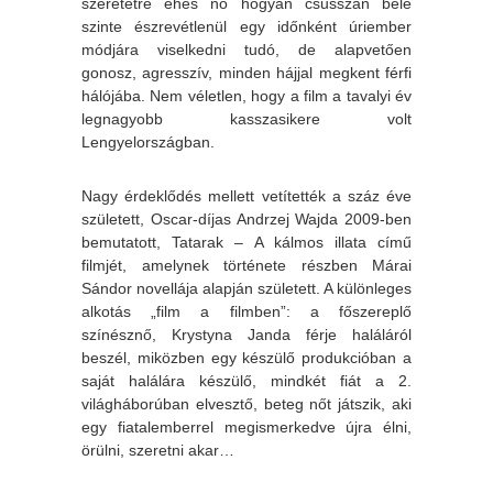
szeretetre éhes nő hogyan csusszan bele
szinte észrevétlenül egy időnként úriember
módjára viselkedni tudó, de alapvetően
gonosz, agresszív, minden hájjal megkent férfi
hálójába. Nem véletlen, hogy a film a tavalyi év
legnagyobb kasszasikere volt
Lengyelországban.
Nagy érdeklődés mellett vetítették a száz éve
született, Oscar-díjas Andrzej Wajda 2009-ben
bemutatott, Tatarak – A kálmos illata című
filmjét, amelynek története részben Márai
Sándor novellája alapján született. A különleges
alkotás „film a filmben”: a főszereplő
színésznő, Krystyna Janda férje haláláról
beszél, miközben egy készülő produkcióban a
saját halálára készülő, mindkét fiát a 2.
világháborúban elvesztő, beteg nőt játszik, aki
egy fiatalemberrel megismerkedve újra élni,
örülni, szeretni akar…