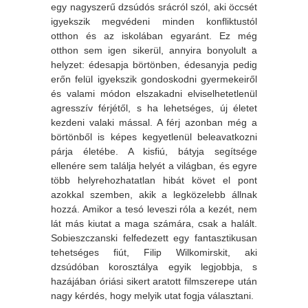
egy nagyszerű dzsúdós srácról szól, aki öccsét
igyekszik megvédeni minden konfliktustól
otthon és az iskolában egyaránt. Ez még
otthon sem igen sikerül, annyira bonyolult a
helyzet: édesapja börtönben, édesanyja pedig
erőn felül igyekszik gondoskodni gyermekeiről
és valami módon elszakadni elviselhetetlenül
agresszív férjétől, s ha lehetséges, új életet
kezdeni valaki mással. A férj azonban még a
börtönből is képes kegyetlenül beleavatkozni
párja életébe. A kisfiú, bátyja segítsége
ellenére sem találja helyét a világban, és egyre
több helyrehozhatatlan hibát követ el pont
azokkal szemben, akik a legközelebb állnak
hozzá. Amikor a tesó leveszi róla a kezét, nem
lát más kiutat a maga számára, csak a halált.
Sobieszczanski felfedezett egy fantasztikusan
tehetséges fiút, Filip Wilkomirskit, aki
dzsúdóban korosztálya egyik legjobbja, s
hazájában óriási sikert aratott filmszerepe után
nagy kérdés, hogy melyik utat fogja választani.