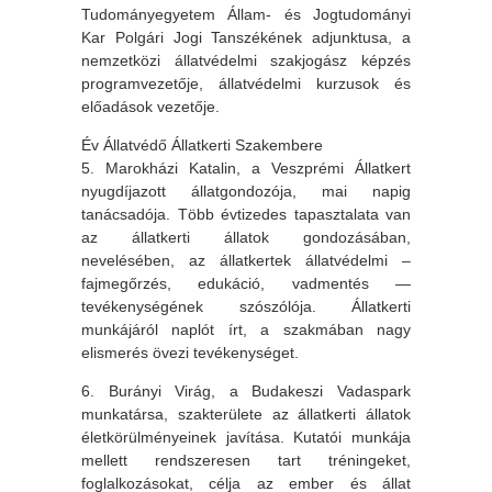
Tudományegyetem Állam- és Jogtudományi
Kar Polgári Jogi Tanszékének adjunktusa, a
nemzetközi állatvédelmi szakjogász képzés
programvezetője, állatvédelmi kurzusok és
előadások vezetője.
Év Állatvédő Állatkerti Szakembere
5. Marokházi Katalin, a Veszprémi Állatkert
nyugdíjazott állatgondozója, mai napig
tanácsadója. Több évtizedes tapasztalata van
az állatkerti állatok gondozásában,
nevelésében, az állatkertek állatvédelmi –
fajmegőrzés, edukáció, vadmentés —
tevékenységének szószólója. Állatkerti
munkájáról naplót írt, a szakmában nagy
elismerés övezi tevékenységet.
6. Burányi Virág, a Budakeszi Vadaspark
munkatársa, szakterülete az állatkerti állatok
életkörülményeinek javítása. Kutatói munkája
mellett rendszeresen tart tréningeket,
foglalkozásokat, célja az ember és állat