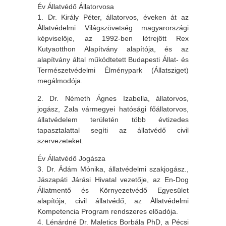
Év Állatvédő Állatorvosa
1. Dr. Király Péter, állatorvos, éveken át az
Állatvédelmi Világszövetség magyarországi
képviselője, az 1992-ben létrejött Rex
Kutyaotthon Alapítvány alapítója, és az
alapítvány által működtetett Budapesti Állat- és
Természetvédelmi Élménypark (Állatsziget)
megálmodója.
2. Dr. Németh Ágnes Izabella, állatorvos,
jogász, Zala vármegyei hatósági főállatorvos,
állatvédelem területén több évtizedes
tapasztalattal segíti az állatvédő civil
szervezeteket.
Év Állatvédő Jogásza
3. Dr. Ádám Mónika, állatvédelmi szakjogász.,
Jászapáti Járási Hivatal vezetője, az En-Dog
Állatmentő és Környezetvédő Egyesület
alapítója, civil állatvédő, az Állatvédelmi
Kompetencia Program rendszeres előadója.
4. Lénárdné Dr. Maletics Borbála PhD, a Pécsi