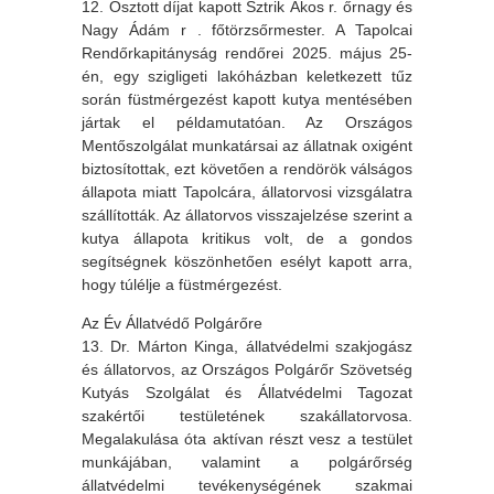
12. Osztott díjat kapott Sztrik Ákos r. őrnagy és
Nagy Ádám r . főtörzsőrmester. A Tapolcai
Rendőrkapitányság rendőrei 2025. május 25-
én, egy szigligeti lakóházban keletkezett tűz
során füstmérgezést kapott kutya mentésében
jártak el példamutatóan. Az Országos
Mentőszolgálat munkatársai az állatnak oxigént
biztosítottak, ezt követően a rendörök válságos
állapota miatt Tapolcára, állatorvosi vizsgálatra
szállították. Az állatorvos visszajelzése szerint a
kutya állapota kritikus volt, de a gondos
segítségnek köszönhetően esélyt kapott arra,
hogy túlélje a füstmérgezést.
Az Év Állatvédő Polgárőre
13. Dr. Márton Kinga, állatvédelmi szakjogász
és állatorvos, az Országos Polgárőr Szövetség
Kutyás Szolgálat és Állatvédelmi Tagozat
szakértői testületének szakállatorvosa.
Megalakulása óta aktívan részt vesz a testület
munkájában, valamint a polgárőrség
állatvédelmi tevékenységének szakmai