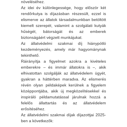
növeléséhez.
Az idei év különlegessége, hogy először két
rendőrkutya is díjazásban részesült, ezzel is
elismerve az állatok társadalmunkban betöltött
kiemelt szerepét, valamint a szolgálati kutyák
hűségét, bátorságát és az emberek
biztonságáért végzett munkájukat.
Az állatvédelmi szakmai díj hiánypótló
kezdeményezés, amely már hagyománynak
tekinthető.
Ráirányítja a figyelmet azokra a kivételes
emberekre – és immár állatokra is –, akik
elhivatottan szolgálják az állatvédelem ügyét,
gyakran a háttérben maradva. Az elismerés
révén olyan példaképek kerülnek a figyelem
középpontjába, akik új megközelítésekkel és
inspiráló példamutatással járulnak hozzá a
felelős állattartás és az állatvédelem
erősítéséhez.
Az állatvédelmi szakmai díjak díjazottjai 2025-
ben a következők: