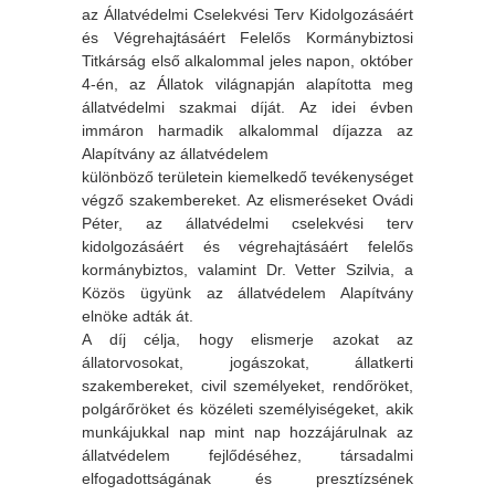
az Állatvédelmi Cselekvési Terv Kidolgozásáért
és Végrehajtásáért Felelős Kormánybiztosi
Titkárság első alkalommal jeles napon, október
4-én, az Állatok világnapján alapította meg
állatvédelmi szakmai díját. Az idei évben
immáron harmadik alkalommal díjazza az
Alapítvány az állatvédelem
különböző területein kiemelkedő tevékenységet
végző szakembereket. Az elismeréseket Ovádi
Péter, az állatvédelmi cselekvési terv
kidolgozásáért és végrehajtásáért felelős
kormánybiztos, valamint Dr. Vetter Szilvia, a
Közös ügyünk az állatvédelem Alapítvány
elnöke adták át.
A díj célja, hogy elismerje azokat az
állatorvosokat, jogászokat, állatkerti
szakembereket, civil személyeket, rendőröket,
polgárőröket és közéleti személyiségeket, akik
munkájukkal nap mint nap hozzájárulnak az
állatvédelem fejlődéséhez, társadalmi
elfogadottságának és presztízsének