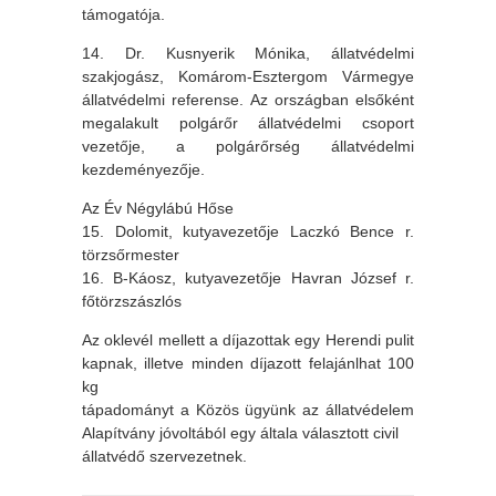
támogatója.
14. Dr. Kusnyerik Mónika, állatvédelmi
szakjogász, Komárom-Esztergom Vármegye
állatvédelmi referense. Az országban elsőként
megalakult polgárőr állatvédelmi csoport
vezetője, a polgárőrség állatvédelmi
kezdeményezője.
Az Év Négylábú Hőse
15. Dolomit, kutyavezetője Laczkó Bence r.
törzsőrmester
16. B-Káosz, kutyavezetője Havran József r.
főtörzszászlós
Az oklevél mellett a díjazottak egy Herendi pulit
kapnak, illetve minden díjazott felajánlhat 100
kg
tápadományt a Közös ügyünk az állatvédelem
Alapítvány jóvoltából egy általa választott civil
állatvédő szervezetnek.