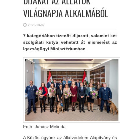
DÍJAKAT AZ ÁLLATOK
VILÁGNAPJA ALKALMÁBÓL
2025-10-07
7 kategóriában tizenöt díjazott, valamint két
szolgálati kutya vehetett át elismerést az
Igazságügyi Minisztériumban
Fotó: Juhász Melinda
A Közös ügyünk az állatvédelem Alapítvány és