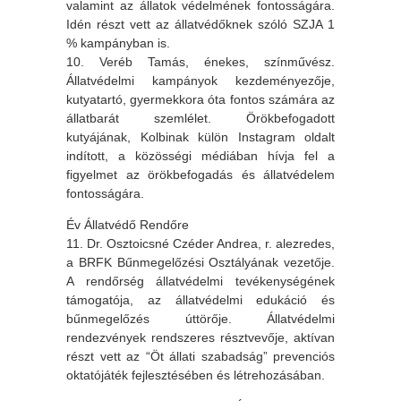
valamint az állatok védelmének fontosságára.
Idén részt vett az állatvédőknek szóló SZJA 1
% kampányban is.
10. Veréb Tamás, énekes, színművész.
Állatvédelmi kampányok kezdeményezője,
kutyatartó, gyermekkora óta fontos számára az
állatbarát szemlélet. Örökbefogadott
kutyájának, Kolbinak külön Instagram oldalt
indított, a közösségi médiában hívja fel a
figyelmet az örökbefogadás és állatvédelem
fontosságára.
Év Állatvédő Rendőre
11. Dr. Osztoicsné Czéder Andrea, r. alezredes,
a BRFK Bűnmegelőzési Osztályának vezetője.
A rendőrség állatvédelmi tevékenységének
támogatója, az állatvédelmi edukáció és
bűnmegelőzés úttörője. Állatvédelmi
rendezvények rendszeres résztvevője, aktívan
részt vett az “Öt állati szabadság” prevenciós
oktatójáték fejlesztésében és létrehozásában.