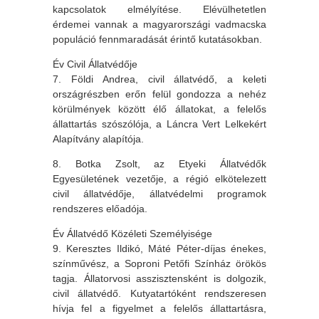
kapcsolatok elmélyítése. Elévülhetetlen
érdemei vannak a magyarországi vadmacska
populáció fennmaradását érintő kutatásokban.
Év Civil Állatvédője
7. Földi Andrea, civil állatvédő, a keleti
országrészben erőn felül gondozza a nehéz
körülmények között élő állatokat, a felelős
állattartás szószólója, a Láncra Vert Lelkekért
Alapítvány alapítója.
8. Botka Zsolt, az Etyeki Állatvédők
Egyesületének vezetője, a régió elkötelezett
civil állatvédője, állatvédelmi programok
rendszeres előadója.
Év Állatvédő Közéleti Személyisége
9. Keresztes Ildikó, Máté Péter-díjas énekes,
színművész, a Soproni Petőfi Színház örökös
tagja. Állatorvosi asszisztensként is dolgozik,
civil állatvédő. Kutyatartóként rendszeresen
hívja fel a figyelmet a felelős állattartásra,