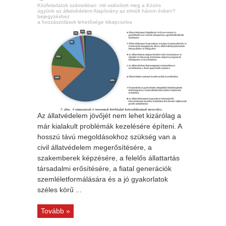
Közfeladatok számokban: mit valósított meg a Közös
ügyünk az állatvédelem Alapítvány az elmúlt három évben?
bejegyzéshez
a hozzászólások lehetősége kikapcsolva
Az állatvédelem jövőjét nem lehet kizárólag a
már kialakult problémák kezelésére építeni. A
hosszú távú megoldásokhoz szükség van a
civil állatvédelem megerősítésére, a
szakemberek képzésére, a felelős állattartás
társadalmi erősítésére, a fiatal generációk
szemléletformálására és a jó gyakorlatok
széles körű ...
Tovább »