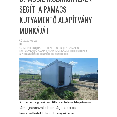
SEGÍTI A PAMACS
KUTYAMENTŐ ALAPÍTVÁNY
MUNKÁJÁT
2026-07-27
ÚJ MOBIL IRODAKONTÉNER SEGÍTI A PAMACS
KUTYAMENTŐ ALAPÍTVÁNY MUNKÁJÁT bejegyzéshez
a hozzászólások lehetősége kikapcsolva
A Közös ügyünk az Állatvédelem Alapítvány
támogatásával biztonságosabb és
kiszámíthatóbb körülmények között