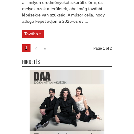
áll: milyen eredményeket sikerült elérni, és
melyek azok a területek, ahol még további
lépésekre van szükség. A műsor célja, hogy
átfogó képet adjon a 2025-ös év ...
Tovább »
1
2
»
Page 1 of 2
HIRDETÉS