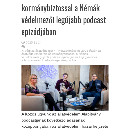
kormánybiztossal a Némák
védelmezői legújabb podcast
epizódjában
2025-11-14
Ki védi az állatvédelmet? – Helyzetértékelés 2025 őszén az
állatvédelemért felelős kormánybiztossal a Némák
védelmezői legújabb podcast epizódjában bejegyzéshez
a hozzászólások lehetősége kikapcsolva
A Közös ügyünk az állatvédelem Alapítvány
podcastjának következő adásának
középpontjában az állatvédelem hazai helyzete