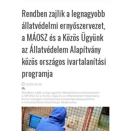
Rendben zajlik a legnagyobb
állatvédelmi ernyőszervezet,
a MÁOSZ és a Közös Ügyünk
az Állatvédelem Alapítvány
közös országos ivartalanítási
programja
2026-06-26
Rendben zajlik a legnagyobb állatvédelmi ernyőszervezet,
a MÁOSZ és a Közös Ügyünk az Állatvédelem Alapítvány
közös országos ivartalanítási programja bejegyzéshez
a hozzászólások lehetősége kikapcsolva