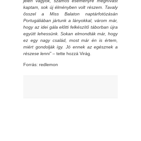
jelen vagyok, számos eseményre meghívást
kaptam, sok új élményben volt részem. Tavaly
ősszel a Miss Balaton naptárfotózásán
Portugáliában jártunk a lányokkal, várom már,
hogy az idei gála előtti felkészítő táborban újra
együtt lehessünk. Sokan elmondták már, hogy
ez egy nagy család, most már én is értem,
miért gondolják így. Jó ennek az egésznek a
részese lenni”
– tette hozzá Virág.
Forrás:
redlemon