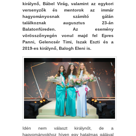
királynő, Bábel Virág, valamint az egykori
versenyzők és mentorok az immár
hagyományosnak számító gálán
találkoznak augusztus 23-án
Balatonfüreden. Az esemény
vörösszőnyegén vonul majd fel Epres
Panni, Gelencsér Timi, Iszak Eszti és a
2019-es királynő, Balogh Eleni is.
Idén nem választ királynőt, de a
hagyományokhoz híven egy hatalmas gálával