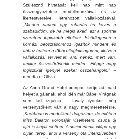
Szülésznő hivatását kell nap mint nap
összeegyeztetnie modellmunkáival és az
ikertestvéreivel létrehozott vállalkozásával
.
„Minden napom egy rohanás és kevés a
szabadidőm, de ha mégis akad, azt a sporttal
szeretem leginkább eltölteni. Elsődlegesen a
kórházi beosztásomhoz igazítok mindent és
ahhoz építem a többi elfoglaltságomat, illetve a
vállalkozási terveimet, ami nehéz, mert van,
amikor összesűrűsödik minden. Eléggé nagy
logisztikát igényel ezeket összehangolni”
–
mondta el Olívia.
Az Anna Grand Hotel pompás kertje ad majd
helyet a gálának, ahol idén már Bábel Virágnak
sem kell izgulnia – tavaly ilyenkor még
versenyzőként várt a nagy megmérettetésre.
„
Korábban is modellként dolgoztam, de mióta a
Miss Balaton koronáját viselhetem, csupa új
ajtó is kinyílt előttem. A social media világa egy
olyan terep, ahol a verseny óta intenzívebben