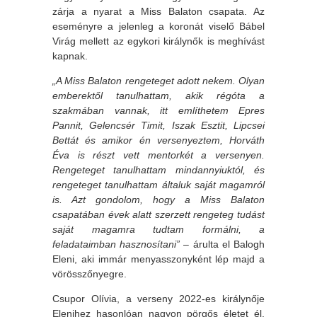
zárja a nyarat a Miss Balaton csapata. Az
eseményre a jelenleg a koronát viselő Bábel
Virág mellett az egykori királynők is meghívást
kapnak.
„A Miss Balaton rengeteget adott nekem.
Olyan
emberektől tanulhattam, akik régóta a
szakmában vannak, itt említhetem Epres
Pannit, Gelencsér Timit, Iszak Esztit, Lipcsei
Bettát és amikor én versenyeztem, Horváth
Éva is részt vett mentorkét a versenyen.
Rengeteget tanulhattam mindannyiuktól, és
rengeteget tanulhattam általuk saját magamról
is. Azt gondolom, hogy a Miss Balaton
csapatában évek alatt szerzett rengeteg tudást
saját magamra tudtam formálni, a
feladataimban hasznosítani”
– árulta el Balogh
Eleni, aki immár menyasszonyként lép majd a
vörösszőnyegre.
Csupor Olívia, a verseny 2022-es királynője
Elenihez hasonlóan nagyon pörgős életet él.