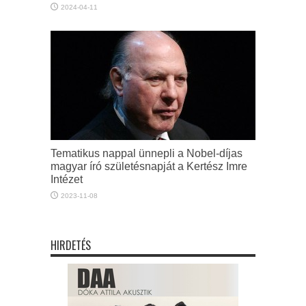
2024-04-11
Tematikus nappal ünnepli a Nobel-díjas
magyar író születésnapját a Kertész Imre
Intézet
2023-11-08
HIRDETÉS