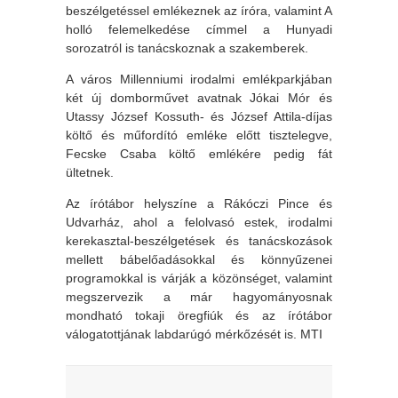
beszélgetéssel emlékeznek az íróra, valamint A
holló felemelkedése címmel a Hunyadi
sorozatról is tanácskoznak a szakemberek.
A város Millenniumi irodalmi emlékparkjában
két új domborművet avatnak Jókai Mór és
Utassy József Kossuth- és József Attila-díjas
költő és műfordító emléke előtt tisztelegve,
Fecske Csaba költő emlékére pedig fát
ültetnek.
Az írótábor helyszíne a Rákóczi Pince és
Udvarház, ahol a felolvasó estek, irodalmi
kerekasztal-beszélgetések és tanácskozások
mellett bábelőadásokkal és könnyűzenei
programokkal is várják a közönséget, valamint
megszervezik a már hagyományosnak
mondható tokaji öregfiúk és az írótábor
válogatottjának labdarúgó mérkőzését is. MTI