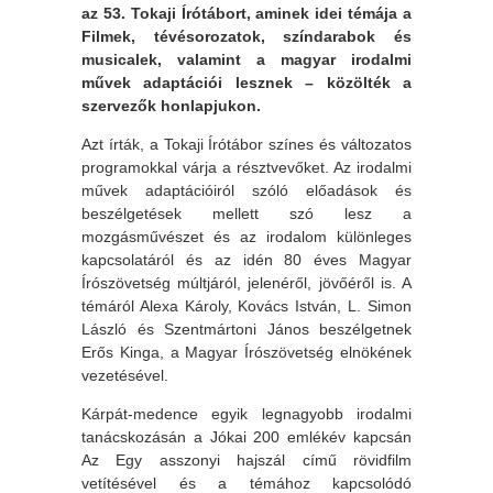
az 53. Tokaji Írótábort, aminek idei témája a
Filmek, tévésorozatok, színdarabok és
musicalek, valamint a magyar irodalmi
művek adaptációi lesznek – közölték a
szervezők honlapjukon.
Azt írták, a Tokaji Írótábor színes és változatos
programokkal várja a résztvevőket. Az irodalmi
művek adaptációiról szóló előadások és
beszélgetések mellett szó lesz a
mozgásművészet és az irodalom különleges
kapcsolatáról és az idén 80 éves Magyar
Írószövetség múltjáról, jelenéről, jövőéről is. A
témáról Alexa Károly, Kovács István, L. Simon
László és Szentmártoni János beszélgetnek
Erős Kinga, a Magyar Írószövetség elnökének
vezetésével.
Kárpát-medence egyik legnagyobb irodalmi
tanácskozásán a Jókai 200 emlékév kapcsán
Az Egy asszonyi hajszál című rövidfilm
vetítésével és a témához kapcsolódó