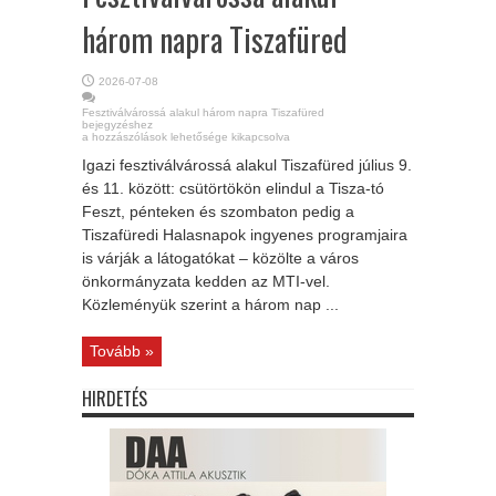
három napra Tiszafüred
2026-07-08
Fesztiválvárossá alakul három napra Tiszafüred
bejegyzéshez
a hozzászólások lehetősége kikapcsolva
Igazi fesztiválvárossá alakul Tiszafüred július 9.
és 11. között: csütörtökön elindul a Tisza-tó
Feszt, pénteken és szombaton pedig a
Tiszafüredi Halasnapok ingyenes programjaira
is várják a látogatókat – közölte a város
önkormányzata kedden az MTI-vel.
Közleményük szerint a három nap ...
Tovább »
HIRDETÉS