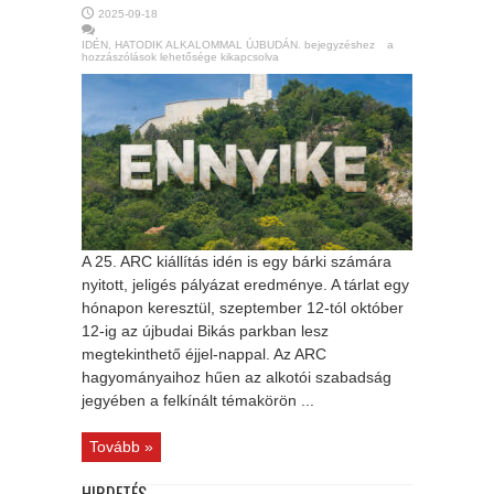
2025-09-18
IDÉN, HATODIK ALKALOMMAL ÚJBUDÁN. bejegyzéshez
a
hozzászólások lehetősége kikapcsolva
A 25. ARC kiállítás idén is egy bárki számára
nyitott, jeligés pályázat eredménye. A tárlat egy
hónapon keresztül, szeptember 12-tól október
12-ig az újbudai Bikás parkban lesz
megtekinthető éjjel-nappal. Az ARC
hagyományaihoz hűen az alkotói szabadság
jegyében a felkínált témakörön ...
Tovább »