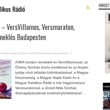
HIRDET
likus Rádió
 – VersVillamos, Versmaraton,
éneklés Budapesten
, kortárs versek és közös éneklés Budapesten bejegyzéshez
a
A BKK kortárs versekkel és VersVillamossal, az
Örkény Színház közös énekléssel és az Anyám
tyúkja című előadás különkiadásával, a Magyar
Írószövetség, a Magyar Napló Kiadó és a
Magyar Katolikus Rádió a már hagyományos
Versmaratonnal, a József Attila Színház
drámapályázatának eredményhirdetésével ...