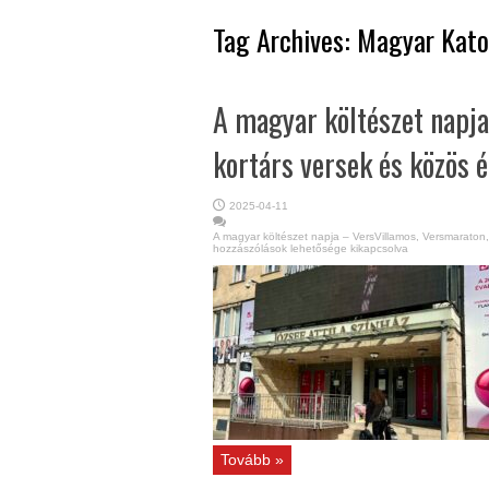
Tag Archives:
Magyar Kato
A magyar költészet napja
kortárs versek és közös 
2025-04-11
A magyar költészet napja – VersVillamos, Versmaraton
hozzászólások lehetősége kikapcsolva
Tovább »