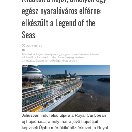
egész nyaralóváros elférne:
elkészült a Legend of the
Seas
2026-06-11
Átadták a hajót, amelyen egy egész nyaralóváros elférne:
elkészült a Legend of the Seas bejegyzéshez
a hozzászólások lehetősége kikapcsolva
Júliusban indul első útjára a Royal Caribbean
új hajóóriása, amely már a jövő hajóútjait
képviseli Újabb mérföldkőhöz érkezett a Royal