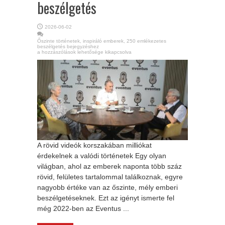
beszélgetés
2026-06-02
Őszinte történetek, inspiráló emberek, 250 emlékezetes
beszélgetés bejegyzéshez
a hozzászólások lehetősége kikapcsolva
A rövid videók korszakában milliókat
érdekelnek a valódi történetek Egy olyan
világban, ahol az emberek naponta több száz
rövid, felületes tartalommal találkoznak, egyre
nagyobb értéke van az őszinte, mély emberi
beszélgetéseknek. Ezt az igényt ismerte fel
még 2022-ben az Eventus ...