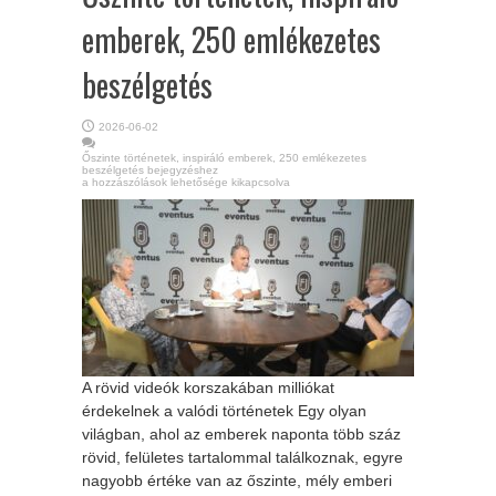
emberek, 250 emlékezetes
beszélgetés
2026-06-02
Őszinte történetek, inspiráló emberek, 250 emlékezetes
beszélgetés bejegyzéshez
a hozzászólások lehetősége kikapcsolva
A rövid videók korszakában milliókat
érdekelnek a valódi történetek Egy olyan
világban, ahol az emberek naponta több száz
rövid, felületes tartalommal találkoznak, egyre
nagyobb értéke van az őszinte, mély emberi