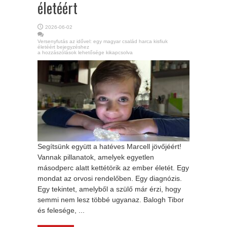
életéért
2026-06-02
Versenyfutás az idővel: egy magyar család harca kisfiuk
életéért bejegyzéshez
a hozzászólások lehetősége kikapcsolva
Segítsünk együtt a hatéves Marcell jövőjéért!
Vannak pillanatok, amelyek egyetlen
másodperc alatt kettétörik az ember életét. Egy
mondat az orvosi rendelőben. Egy diagnózis.
Egy tekintet, amelyből a szülő már érzi, hogy
semmi nem lesz többé ugyanaz. Balogh Tibor
és felesége, ...