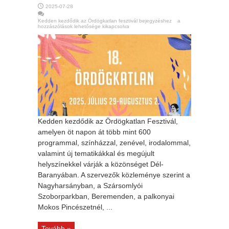
2025-07-28
Kedden kezdődik az Ördögkatlan fesztivál bejegyzéshez
a
hozzászólások lehetősége kikapcsolva
Kedden kezdődik az Ördögkatlan Fesztivál,
amelyen öt napon át több mint 600
programmal, színházzal, zenével, irodalommal,
valamint új tematikákkal és megújult
helyszínekkel várják a közönséget Dél-
Baranyában. A szervezők közleménye szerint a
Nagyharsányban, a Szársomlyói
Szoborparkban, Beremenden, a palkonyai
Mokos Pincészetnél, ...
Tovább »