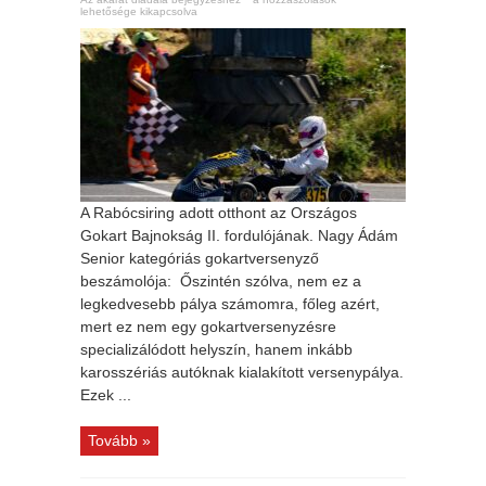
lehetősége kikapcsolva
A Rabócsiring adott otthont az Országos
Gokart Bajnokság II. fordulójának. Nagy Ádám
Senior kategóriás gokartversenyző
beszámolója: Őszintén szólva, nem ez a
legkedvesebb pálya számomra, főleg azért,
mert ez nem egy gokartversenyzésre
specializálódott helyszín, hanem inkább
karosszériás autóknak kialakított versenypálya.
Ezek ...
Tovább »