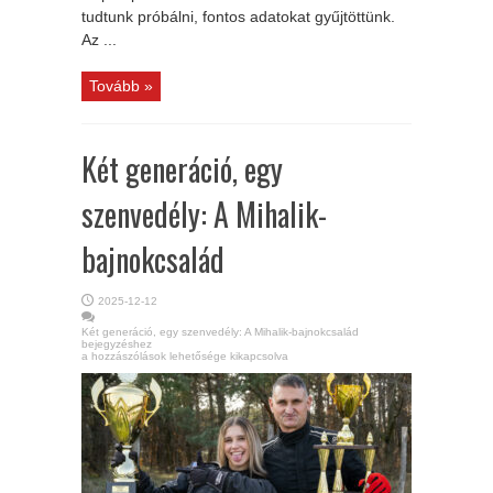
tudtunk próbálni, fontos adatokat gyűjtöttünk.
Az ...
Tovább »
Két generáció, egy
szenvedély: A Mihalik-
bajnokcsalád
2025-12-12
Két generáció, egy szenvedély: A Mihalik-bajnokcsalád
bejegyzéshez
a hozzászólások lehetősége kikapcsolva