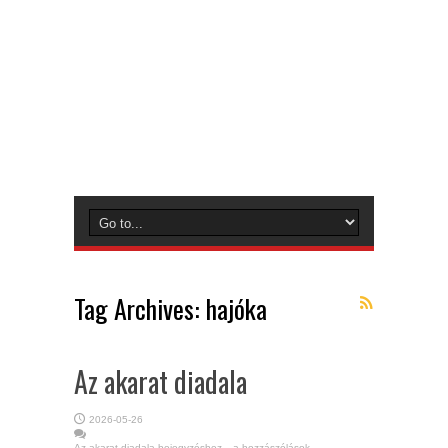
Tag Archives:
hajóka
Az akarat diadala
2026-05-26
Az akarat diadala bejegyzéshez
a hozzászólások