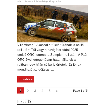
a hozzászólások lehetősége kikapcsolva
Villáminterjú Ákossal a túlélő túrának is beillő
rali után: Túl vagy a navigátoroddal 2025
utolsó ORC futama, a Zemplén rali után. A P12
ORC 2wd kategóriában hatan álltatok a
rajtban, egy híján célba is értetek. Ez jónak
mondható az időjárási ...
Tovább »
1
2
3
4
5
»
Page 1 of 5
HIRDETÉS