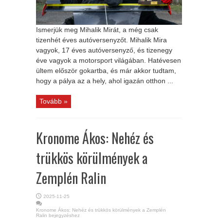
Ismerjük meg Mihalik Mirát, a még csak
tizenhét éves autóversenyzőt. Mihalik Mira
vagyok, 17 éves autóversenyző, és tizenegy
éve vagyok a motorsport világában. Hatévesen
ültem először gokartba, és már akkor tudtam,
hogy a pálya az a hely, ahol igazán otthon ...
Tovább »
Kronome Ákos: Nehéz és
trükkös körülmények a
Zemplén Ralin
2025-11-25
Kronome Ákos: Nehéz és trükkös körülmények a Zemplén
Ralin bejegyzéshez