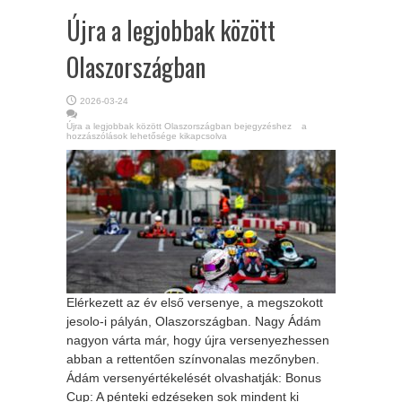
Újra a legjobbak között
Olaszországban
2026-03-24
Újra a legjobbak között Olaszországban bejegyzéshez
a
hozzászólások lehetősége kikapcsolva
Elérkezett az év első versenye, a megszokott
jesolo-i pályán, Olaszországban. Nagy Ádám
nagyon várta már, hogy újra versenyezhessen
abban a rettentően színvonalas mezőnyben.
Ádám versenyértékelését olvashatják: Bonus
Cup: A pénteki edzéseken sok mindent ki