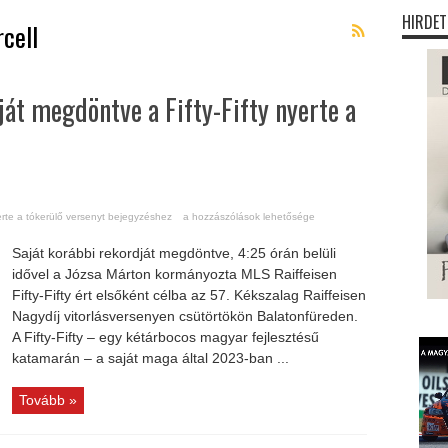
HIRDET
cell
ját megdöntve a Fifty-Fifty nyerte a
erte a tókerülő versenyt bejegyzéshez
a hozzászólások lehetősége
Saját korábbi rekordját megdöntve, 4:25 órán belüli
idővel a Józsa Márton kormányozta MLS Raiffeisen
Fifty-Fifty ért elsőként célba az 57. Kékszalag Raiffeisen
Nagydíj vitorlásversenyen csütörtökön Balatonfüreden.
A Fifty-Fifty – egy kétárbocos magyar fejlesztésű
katamarán – a saját maga által 2023-ban ...
Tovább »