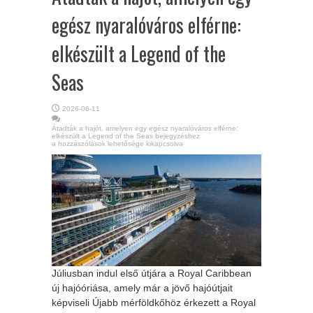
egész nyaralóváros elférne:
elkészült a Legend of the
Seas
2026-06-11
Átadták a hajót, amelyen egy egész nyaralóváros elférne:
elkészült a Legend of the Seas bejegyzéshez
a hozzászólások lehetősége kikapcsolva
Júliusban indul első útjára a Royal Caribbean
új hajóóriása, amely már a jövő hajóútjait
képviseli Újabb mérföldkőhöz érkezett a Royal