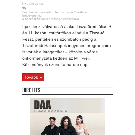
2026-07-08
Fesztiválvárossá alakul három napra Tiszafüred
bejegyzéshez
a hozzászólások lehetősége kikapcsolva
Igazi fesztiválvárossá alakul Tiszafüred július 9.
és 11. között: csütörtökön elindul a Tisza-tó
Feszt, pénteken és szombaton pedig a
Tiszafüredi Halasnapok ingyenes programjaira
is várják a látogatókat – közölte a város
önkormányzata kedden az MTI-vel.
Közleményük szerint a három nap ...
Tovább »
HIRDETÉS