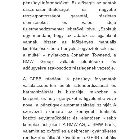
pénzügyi információkat. Ez elősegíti az adatok
összehasonlíthatóságát és nagyobb
részletpontosságot garantál, részletes
elemzéseket és valós idejű
üzletmenedzsmentet lehetővé téve. „Szoktuk
úgy mondani, hogy az adatok az ujjainknál
vannak, hiszen az időigényes manuális
kiértékelések és a bonyolult egyeztetések már
a múlté” – nyilatkozta Jonathan Townend, a
BMW Group vállalati jelentésekre és
adóügyekre szakosodott részlegének vezetője.
A GFBB ráadásul a pénzügyi folyamatok
vállalatcsoporton belüli sztenderdizálását és
harmonizálását is biztosítja, miközben a
központi és helyi igényeket is figyelembe véve
növeli a pénzügyek automatizáltsági szintjét. A
szervezet számára ez könnyebb funkciók
közötti együttműködést és jelentősen kisebb
komplexitást jelent. A BMW AG, a BMW Bank,
valamint az oxfordi és a debreceni gyár sikeres
rendszerbe állását követően a GFBB globális