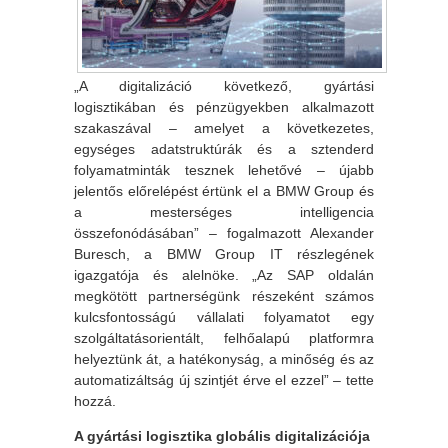
„A digitalizáció következő, gyártási
logisztikában és pénzügyekben alkalmazott
szakaszával – amelyet a következetes,
egységes adatstruktúrák és a sztenderd
folyamatminták tesznek lehetővé – újabb
jelentős előrelépést értünk el a BMW Group és
a mesterséges intelligencia
összefonódásában” – fogalmazott Alexander
Buresch, a BMW Group IT részlegének
igazgatója és alelnöke. „Az SAP oldalán
megkötött partnerségünk részeként számos
kulcsfontosságú vállalati folyamatot egy
szolgáltatásorientált, felhőalapú platformra
helyeztünk át, a hatékonyság, a minőség és az
automatizáltság új szintjét érve el ezzel” – tette
hozzá.
A gyártási logisztika globális digitalizációja