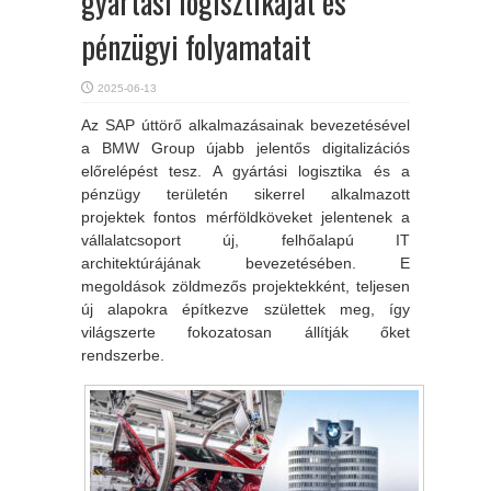
gyártási logisztikáját és
pénzügyi folyamatait
2025-06-13
Az SAP úttörő alkalmazásainak bevezetésével
a BMW Group újabb jelentős digitalizációs
előrelépést tesz. A gyártási logisztika és a
pénzügy területén sikerrel alkalmazott
projektek fontos mérföldköveket jelentenek a
vállalatcsoport új, felhőalapú IT
architektúrájának bevezetésében. E
megoldások zöldmezős projektekként, teljesen
új alapokra építkezve születtek meg, így
világszerte fokozatosan állítják őket
rendszerbe.