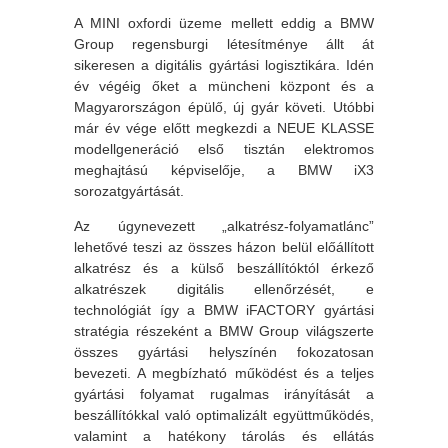
A MINI oxfordi üzeme mellett eddig a BMW
Group regensburgi létesítménye állt át
sikeresen a digitális gyártási logisztikára. Idén
év végéig őket a müncheni központ és a
Magyarországon épülő, új gyár követi. Utóbbi
már év vége előtt megkezdi a NEUE KLASSE
modellgeneráció első tisztán elektromos
meghajtású képviselője, a BMW iX3
sorozatgyártását.
Az úgynevezett „alkatrész-folyamatlánc”
lehetővé teszi az összes házon belül előállított
alkatrész és a külső beszállítóktól érkező
alkatrészek digitális ellenőrzését, e
technológiát így a BMW iFACTORY gyártási
stratégia részeként a BMW Group világszerte
összes gyártási helyszínén fokozatosan
bevezeti. A megbízható működést és a teljes
gyártási folyamat rugalmas irányítását a
beszállítókkal való optimalizált együttműködés,
valamint a hatékony tárolás és ellátás