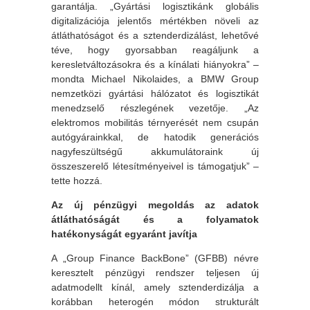
garantálja. „Gyártási logisztikánk globális
digitalizációja jelentős mértékben növeli az
átláthatóságot és a sztenderdizálást, lehetővé
téve, hogy gyorsabban reagáljunk a
keresletváltozásokra és a kínálati hiányokra” –
mondta Michael Nikolaides, a BMW Group
nemzetközi gyártási hálózatot és logisztikát
menedzselő részlegének vezetője. „Az
elektromos mobilitás térnyerését nem csupán
autógyárainkkal, de hatodik generációs
nagyfeszültségű akkumulátoraink új
összeszerelő létesítményeivel is támogatjuk” –
tette hozzá.
Az új pénzügyi megoldás az adatok
átláthatóságát és a folyamatok
hatékonyságát egyaránt javítja
A „Group Finance BackBone” (GFBB) névre
keresztelt pénzügyi rendszer teljesen új
adatmodellt kínál, amely sztenderdizálja a
korábban heterogén módon strukturált