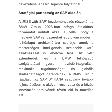
bevezetése lépésről lépésre folytatódik.
Stratégiai partnerség az SAP oldalán
A „RISE with SAP” kezdeményezés részeként a
BMW Group 2023-ban átfogó átalakítási
folyamatot indított azzal a céllal, hogy a
meglévő SAP rendszereket egy olyan modern,
felhőalapú architektúrára cserélje, amely a
mesterséges intelligencia szélesebb körű
alkalmazását is lehetővé teszi. Az SAP
sztenderdek és a BMW felhőalapú
szolgáltatásai gyors innováció-integrálást,
maximális rugalmasságot és globális
skálázhatóságot garantálnak. A BMW Group
ráadásul az SAP S/4HANA szabvány további
fejlesztésében is aktívan részt vesz és a közös
innovációs törekvések révén elő is mozdítja
azt.