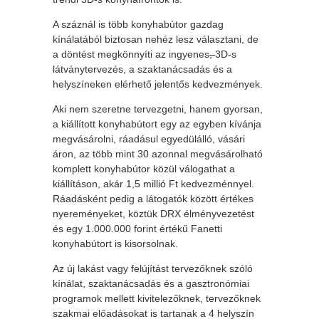
A száznál is több konyhabútor gazdag
kínálatából biztosan nehéz lesz választani, de
a döntést megkönnyíti az ingyenes
,
3D-s
látványtervezés, a szaktanácsadás és a
helyszíneken elérhető jelentős kedvezmények.
Aki nem szeretne tervezgetni, hanem gyorsan,
a kiállított konyhabútort egy az egyben kívánja
megvásárolni, ráadásul egyedülálló, vásári
áron, az több mint 30 azonnal megvásárolható
komplett konyhabútor közül válogathat a
kiállításon, akár 1,5 millió Ft kedvezménnyel.
Ráadásként pedig a látogatók között értékes
nyereményeket, köztük DRX élményvezetést
és egy 1.000.000 forint értékű Fanetti
konyhabútort is kisorsolnak.
Az új lakást vagy felújítást tervezőknek szóló
kínálat, szaktanácsadás és a gasztronómiai
programok mellett kivitelezőknek, tervezőknek
szakmai előadásokat is tartanak a 4 helyszín