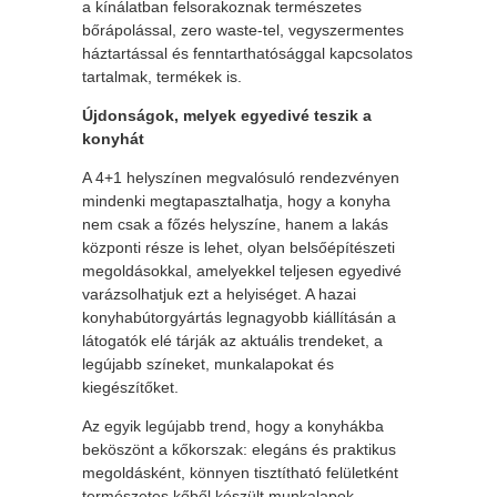
a kínálatban felsorakoznak természetes
bőrápolással, zero waste-tel, vegyszermentes
háztartással és fenntarthatósággal kapcsolatos
tartalmak, termékek is.
Újdonságok, melyek egyedivé teszik a
konyhát
A 4+1 helyszínen megvalósuló rendezvényen
mindenki megtapasztalhatja, hogy a konyha
nem csak a főzés helyszíne, hanem a lakás
központi része is lehet, olyan belsőépítészeti
megoldásokkal, amelyekkel teljesen egyedivé
varázsolhatjuk ezt a helyiséget. A hazai
konyhabútorgyártás legnagyobb kiállításán a
látogatók elé tárják az aktuális trendeket, a
legújabb színeket, munkalapokat és
kiegészítőket.
Az egyik legújabb trend, hogy a konyhákba
beköszönt a kőkorszak: elegáns és praktikus
megoldásként, könnyen tisztítható felületként
természetes kőből készült munkalapok