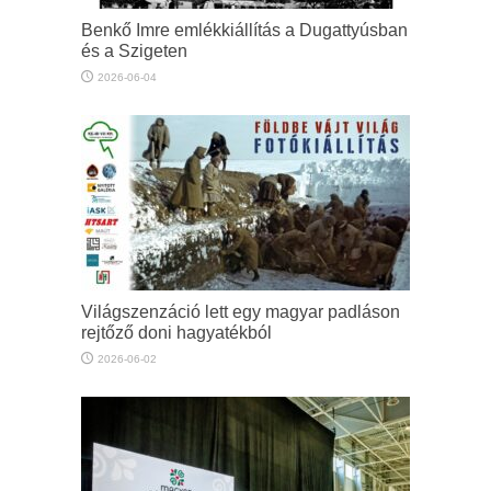
Benkő Imre emlékkiállítás a Dugattyúsban
és a Szigeten
2026-06-04
Világszenzáció lett egy magyar padláson
rejtőző doni hagyatékból
2026-06-02