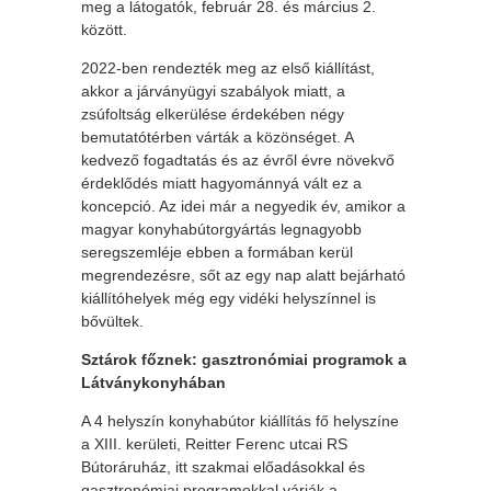
meg a látogatók, február 28. és március 2.
között.
2022-ben rendezték meg az első kiállítást,
akkor a járványügyi szabályok miatt, a
zsúfoltság elkerülése érdekében négy
bemutatótérben várták a közönséget. A
kedvező fogadtatás és az évről évre növekvő
érdeklődés miatt hagyománnyá vált ez a
koncepció. Az idei már a negyedik év, amikor a
magyar konyhabútorgyártás legnagyobb
seregszemléje ebben a formában kerül
megrendezésre, sőt az egy nap alatt bejárható
kiállítóhelyek még egy vidéki helyszínnel is
bővültek.
Sztárok főznek: gasztronómiai programok a
Látványkonyhában
A 4 helyszín konyhabútor kiállítás fő helyszíne
a XIII. kerületi, Reitter Ferenc utcai RS
Bútoráruház, itt szakmai előadásokkal és
gasztronómiai programokkal várják a