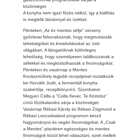
közönséget.
A konyha nem igazi főzés nélkül, így a kiállítás
is megtelik látvánnyal és ízekkel.
Pénteken „Az év mentes séfje” verseny
győztesei felsorakoznak, hogy megmutassák
tehetségüket és kreativitásukat az ízek
világában. A látogatóknak különleges
lehetőség, hogy személyesen találkozzanak a
séfekkel és megkóstolhassák a finomságokat.
Pénteken és vasárnap a Mentes
Kovászműhely legjobb receptjeivel mutatkozik
be Horváth Judit, a fermentált konyha
szakértője, receptkönyvíró. Szombaton
Megyeri Csilla a “Csilla Kever, Te Kóstolsz”
című főzőkalandra várja a közönséget.
Vasárnap Rékasi Károly és Rékasi Zsigmond a
Rékasi Lencsekaland programon készít
hagyományos és vegán finomságokat. A „Csak
a Mentes” piactéren egészséges és mentes
finomságok közül lehet választani, ezek mellett