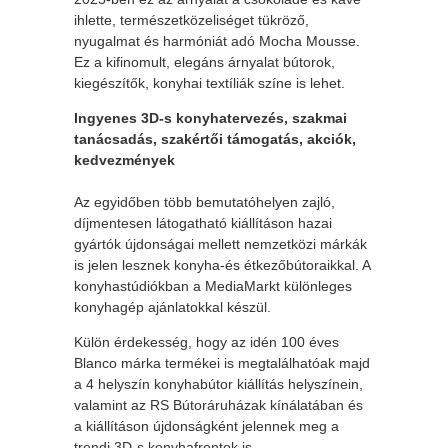
ihlette, természetközeliséget tükröző,
nyugalmat és harmóniát adó Mocha Mousse.
Ez a kifinomult, elegáns árnyalat bútorok,
kiegészítők, konyhai textíliák színe is lehet.
Ingyenes 3D-s konyhatervezés, szakmai
tanácsadás, szakértői támogatás, akciók,
kedvezmények
Az egyidőben több bemutatóhelyen zajló,
díjmentesen látogatható kiállításon hazai
gyártók újdonságai mellett nemzetközi márkák
is jelen lesznek konyha-és étkezőbútoraikkal. A
konyhastúdiókban a MediaMarkt különleges
konyhagép ajánlatokkal készül.
Külön érdekesség, hogy az idén 100 éves
Blanco márka termékei is megtalálhatóak majd
a 4 helyszín konyhabútor kiállítás helyszínein,
valamint az RS Bútoráruházak kínálatában és
a kiállításon újdonságként jelennek meg a
trendi 3D-s konyhafrontok is.