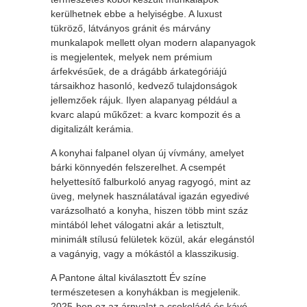
kerülhetnek ebbe a helyiségbe. A luxust
tükröző, látványos gránit és márvány
munkalapok mellett olyan modern alapanyagok
is megjelentek, melyek nem prémium
árfekvésűek, de a drágább árkategóriájú
társaikhoz hasonló, kedvező tulajdonságok
jellemzőek rájuk. Ilyen alapanyag például a
kvarc alapú műkőzet: a kvarc kompozit és a
digitalizált kerámia.
A konyhai falpanel olyan új vívmány, amelyet
bárki könnyedén felszerelhet. A csempét
helyettesítő falburkoló anyag ragyogó, mint az
üveg, melynek használatával igazán egyedivé
varázsolható a konyha, hiszen több mint száz
mintából lehet válogatni akár a letisztult,
minimál
t
stílusú felületek közül, akár elegánstól
a vagányig, vagy a mókástól a klasszikusig.
A Pantone által kiválasztott Év színe
természetesen a konyhákban is megjelenik.
2025-ben ez az árnyalat a csokoládé és kávé