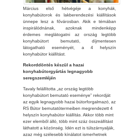
Március első hétvégéje a konyhák,
konyhabútorok és lakberendezési kiállítások
ünnepe lesz a fővárosban. Akik e témában
inspirálódnának, azoknak mindenképp
érdemes meglátogatni az ország legtöbb
konyhabútort bemutató, díjmentesen
látogatható eseményét, a 4 helyszín
konyhabútor kiállítást.
Rekorddöntés készül a hazai
konyhabútorgyártás legnagyobb
seregszemléjén
Tavaly felállította „az ország legtöbb
konyhabútort bemutató eseménye” rekordját
az egyik legnagyobb hazai bútorforgalmazó, az
RS Bútor bemutatótermeiben megrendezett 4
helyszín konyhabútor kiállítás. Akkor több mint
ezer elemből álló, több mint száz összeállítást
láthatott a közönség. Idén ezt is túlszárnyalják,
azaz még szélesebb kínálatot ismerhetnek