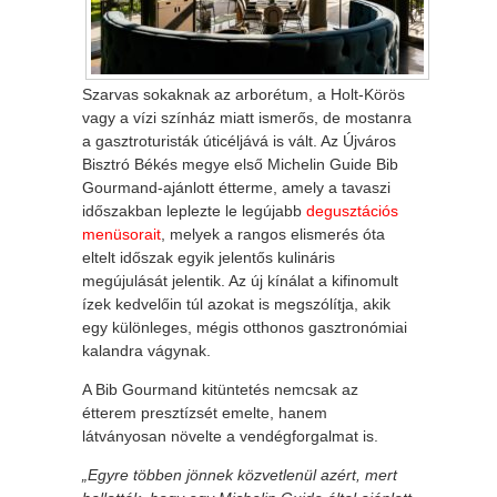
Szarvas sokaknak az arborétum, a Holt-Körös
vagy a vízi színház miatt ismerős, de mostanra
a gasztroturisták úticéljává is vált. Az Újváros
Bisztró Békés megye első Michelin Guide Bib
Gourmand-ajánlott étterme, amely a tavaszi
időszakban leplezte le legújabb
degusztációs
menüsorait
, melyek a rangos elismerés óta
eltelt időszak egyik jelentős kulináris
megújulását jelentik. Az új kínálat a kifinomult
ízek kedvelőin túl azokat is megszólítja, akik
egy különleges, mégis otthonos gasztronómiai
kalandra vágynak.
A Bib Gourmand kitüntetés nemcsak az
étterem presztízsét emelte, hanem
látványosan növelte a vendégforgalmat is.
„Egyre többen jönnek közvetlenül azért, mert