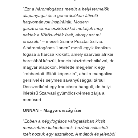
“Ezt a háromfogásos menüt a helyi termelők
alapanyagai és a generációkon átívelő
hagyományok inspirálták. Modern
gasztronómiai eszközökkel mutatjuk meg
nektek a Körös-vidék ízeit, ahogy azt mi
érezzük.”
– meséli Szinné Pusztai Szilvia.
A háromfogásos “Innen” menü egyik ikonikus
fogása a harcsa krokett, amely szarvasi afrikai
harcsából készül, francia bisztrótechnikával, de
magyar alapokon. Mellette megjelenik egy
“robbantott töltött káposzta”, ahol a mangalica
gerslivel és selymes savanyúsággal társul.
Desszertként egy franciásra hangolt, de helyi
ihletésű Szarvasi gyümölcskrémes zárja a
menüsort.
ONNAN – Magyarország ízei
“Ebben a négyfogásos válogatásban kicsit
messzebbre kalandozunk: hazánk sokszínű
ízeit hoztuk egy asztalhoz. A múltból és jelenből