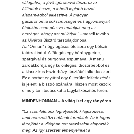
válogatva, a jövő ígéreteivel fűszerezve
állítottuk össze, a lehető legjobb hazai
alapanyagból elkészítve. A magyar
gasztronómia sokszínűséget és hagyományait
ételekbe csempészve mutatjuk meg az
országot, ahogy azt mi látjuk.”
–meséli tovább
az Újváros Bisztró társtulajdonosa.
Az “Onnan” négyfogásos ételsora egy bélszín
tatárral indul. A főfogás egy báránygerinc,
spárgával és burgonya espumával. A menü
záróakkordja egy különleges, díósorbet-ből és
a klasszikus Eszterházy-tésztából álló desszert.
Ez a sorbet egyúttal egy új terület felfedezését
is jelenti a bisztró számára, hiszen most kezdik
elmélyíteni tudásukat a fagylaltkészítés terén.
MINDENHONNAN – A világ ízei egy tányéron
“Ez szemléletünk legteljesebb kifejeződése,
amit nemzetközi hatások formáltak. Az 5 fogás
létrejöttét a világban tett utazásaink alapozták
meg. Az így szerzett élményeinket a