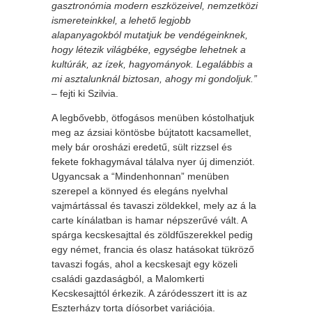
gasztronómia modern eszközeivel, nemzetközi
ismereteinkkel, a lehető legjobb
alapanyagokból mutatjuk be vendégeinknek,
hogy létezik világbéke, egységbe lehetnek a
kultúrák, az ízek, hagyományok. Legalábbis a
mi asztalunknál biztosan, ahogy mi gondoljuk.”
– fejti ki Szilvia.
A legbővebb, ötfogásos menüben kóstolhatjuk
meg az ázsiai köntösbe bújtatott kacsamellet,
mely bár orosházi eredetű, sült rizzsel és
fekete fokhagymával tálalva nyer új dimenziót.
Ugyancsak a “Mindenhonnan” menüben
szerepel a könnyed és elegáns nyelvhal
vajmártással és tavaszi zöldekkel, mely az á la
carte kínálatban is hamar népszerűvé vált. A
spárga kecskesajttal és zöldfűszerekkel pedig
egy német, francia és olasz hatásokat tükröző
tavaszi fogás, ahol a kecskesajt egy közeli
családi gazdaságból, a Malomkerti
Kecskesajttól érkezik. A záródesszert itt is az
Eszterházy torta díósorbet variációja.