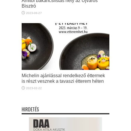
Amitől bakancslistás hely az Újváros
Bisztró
2023-06-27
Michelin ajánlással rendelkező éttermek
is részt vesznek a tavaszi étterem héten
2023-02-22
HIRDETÉS