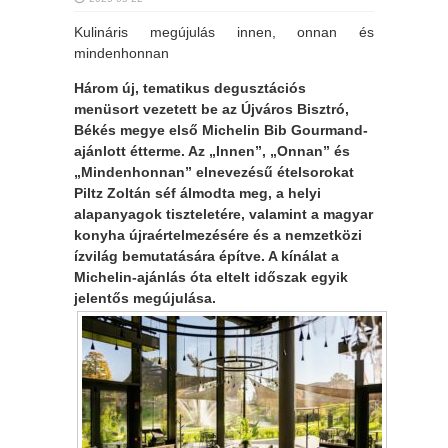
Kulináris megújulás innen, onnan és
mindenhonnan
Három új, tematikus degusztációs
menüsort vezetett be az Újváros Bisztró,
Békés megye első Michelin Bib Gourmand-
ajánlott étterme. Az „Innen”, „Onnan” és
„Mindenhonnan” elnevezésű ételsorokat
Piltz Zoltán séf álmodta meg, a helyi
alapanyagok tiszteletére, valamint a magyar
konyha újraértelmezésére és a nemzetközi
ízvilág bemutatására építve. A kínálat a
Michelin-ajánlás óta eltelt időszak egyik
jelentős megújulása.