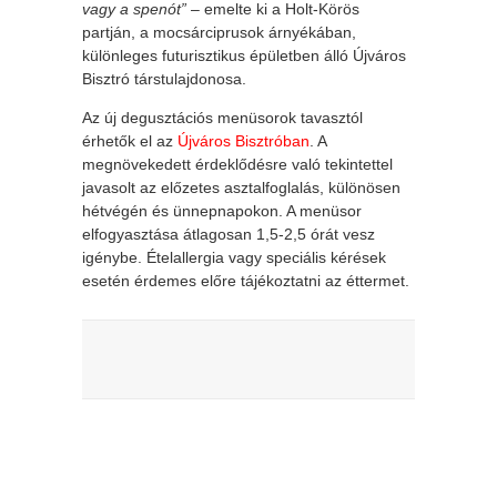
vagy a spenót”
– emelte ki a Holt-Körös
partján, a mocsárciprusok árnyékában,
különleges futurisztikus épületben álló Újváros
Bisztró társtulajdonosa.
Az új degusztációs menüsorok tavasztól
érhetők el az
Újváros Bisztróban
. A
megnövekedett érdeklődésre való tekintettel
javasolt az előzetes asztalfoglalás, különösen
hétvégén és ünnepnapokon. A menüsor
elfogyasztása átlagosan 1,5-2,5 órát vesz
igénybe. Ételallergia vagy speciális kérések
esetén érdemes előre tájékoztatni az éttermet.