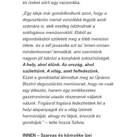
és ízeket sűrít egy vacsorába.
„Egy ideje már gondolkodtunk azon, hogy a
degusztációs menüt vonzóbbá tegyük azok
számára is, akik esetleg ódzkodnak a
sokfogásos menüsoroktól. Ebből az
elgondolásból született meg a több menüsor
ötlete, és a séf javasolta ezt az ’innen-onnan-
mindenhonnan’ tematikát, ami szerintünk
nagyon jól tükrözi a konyhánk sokszínűségét.
A hely, ahol élünk. Az ország, ahol
születtünk. A világ, amit felfedezünk.
Ezzel a gondolattal álmodtuk meg az Újváros
Bisztró degusztációs menüsorait, hogy ne csak
egy étkezés, hanem egy emlékezetes
gasztronómiai utazás részeseivé váljatok
nálunk. Fogásról fogásra fedezhetitek fel a
helyi alapanyagok és a világ ízeinek
harmóniáját, ahogy mi látjuk, érezzük és
gondoljuk.”
– tette hozzá Szilvia.
INNEN – Szarvas és környéke ízei