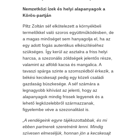
Nemzetközi ízek és helyi alapanyagok a
Körös-partján
Piltz Zoltán séf elkötelezett a környékbeli
termelőkkel való szoros együttműködésben, de
a magas minőséget sem hanyagolja el, ha az
egy adott fogás autentikus elkészítéséhez
szükséges. Így kerül az asztalra a friss helyi
harcsa, a szezonális zöldségek jelentős része,
valamint az alföldi kacsa és mangalica. A
tavaszi spárga szinte a szomszédból érkezik, a
békési kecskesajt pedig egy közeli családi
gazdaság büszkesége. A séf számára a
legnagyobb kihívást az jelenti, hogy az
alapanyagok mindig frissek legyenek és a
lehető legközelebbről származzanak,
figyelembe véve a szezonalitást is.
„A vendégeink egyre tájékozottabbak, és mi
ebben partnerek szeretnénk lenni. Mindig
szívesen elmeséljük, honnan jön a kecskesajt