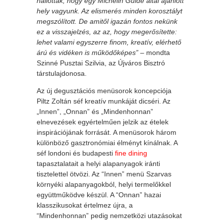
hallották, hogy egy Michelin Guide által ajánlott
hely vagyunk. Az elismerés minden korosztályt
megszólított. De amitől igazán fontos nekünk
ez a visszajelzés, az az, hogy megerősítette:
lehet valami egyszerre finom, kreatív, elérhető
árú és vidéken is működőképes”
– mondta
Szinné Pusztai Szilvia, az Újváros Bisztró
társtulajdonosa.
Az új degusztációs menüsorok koncepciója
Piltz Zoltán séf kreatív munkáját dicséri. Az
„Innen”, „Onnan” és „Mindenhonnan”
elnevezések egyértelműen jelzik az ételek
inspirációjának forrását. A menüsorok három
különböző gasztronómiai élményt kínálnak. A
séf londoni és budapesti
fine dining
tapasztalatait a helyi alapanyagok iránti
tisztelettel ötvözi. Az “Innen” menü Szarvas
környéki alapanyagokból, helyi termelőkkel
együttműködve készül. A “Onnan” hazai
klasszikusokat értelmez újra, a
“Mindenhonnan” pedig nemzetközi utazásokat