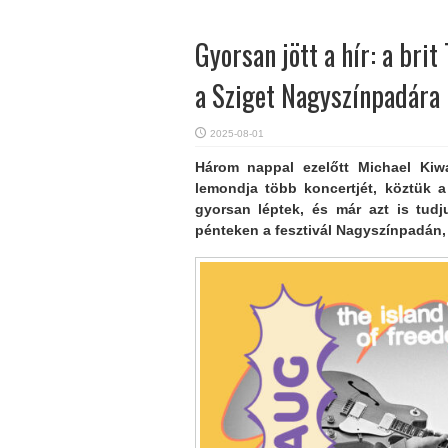
Gyorsan jött a hír: a bri
a Sziget Nagyszínpadára
2025-08-01
Három nappal ezelőtt Michael Kiw
lemondja több koncertjét, köztük a
gyorsan léptek, és már azt is tudj
pénteken a fesztivál Nagyszínpadán, 