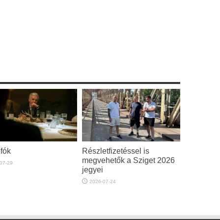
fók
Részletfizetéssel is
megvehetők a Sziget 2026
07-29
jegyei
2026-07-24