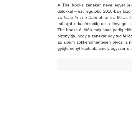
A The Kooks zenekar neve egyet jele
dalokkal – ezt legutóbb 2018-ban bizo
To Echo In The Dark
-ot, ami a 80-as é
műfajjal is kacérkodik, de a lényegét 
The Kooks-é. Idén májusban pedig előr
bizonyítja, hogy a zenekar úgy tud fejlő
az album zökkenőmentesen ötvözi a nos
gyűjteményt kaptunk, amely egyszerre is