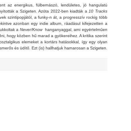
nt az energikus, fülbemászó, lendületes, jó hangulatú
nyították a Szigeten. Azóta 2022-ben kiadták a
10 Tracks
vek szintipopjától, a funky-n át, a progresszív rockig több
tekintve azonban egy indie album, ráadásul kifejezetten a
ukkoltak a
Never/Know
hanganyaggal, ami egyértelműen
dni, hogy közben hű marad a gyökereihez. A kritika szerint
ztalgikus elemeket a kortárs hatásokkal, így egy olyan
merős és üdítő. Ezt (is) hallhatjuk hamarosan a Szigeten.