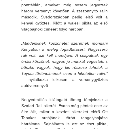
ponttáblán, amelyet még sosem jegyeztek
három versenyt követően. A szezonnyitó ralin
második, Svédországban pedig első volt a
kenyai győztes. Kilőtt a walesi pilóta az első
világbajnoki címéért folyó harcban.
„Mindenkinek köszönetet szeretnék mondani
Kenyában a meleg fogadtatásért. Nagyszerű
rali volt, azt kell mondjam. A csapatnak egy
óriási köszönet, nagyon jó munkát végeztek, s
büszke vagyok, hogy kis részese lehetek a
Toyota történelmének ezen a hihetetlen ralin.”
– nyilatkozta lelkesen a versenygyőztes
autóversenyző.
Negyedmilliós kilátogató tömeg fémjelezte a
Szafari Rali sikerét. Evans még péntek este az
élre állt, mikor a kezdeti sikereket elérő Ott
Tanakot autójának törött tengelyhajtása
hátráltatta. Sajnálhatta is ezt az észt pilóta,