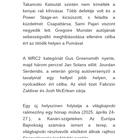
Takamoto Katsutát szintén nem kímélték a
kenyai rali kihívásai. Több defektje volt és a
Power Stage-en kicsúszott, s feladta a
küzdelmet. Csapattársa, Sami Pajari viszont
negyedik lett. Gregoire Munster autójának
sebességváltó meghibásodása ellenére célba
ért az ötödik helyen a Pumával.
A WRC2 kategóriát Gus Greensmith nyerte,
majd három perccel Jan Solans előtt. Jourdan
Serderidis, a veterán görög autóversenyző a
tavalyinál egy hellyel jobb helyen, a
nyolcadikon ért célba. Az első tizet Fabrizio
Zaldivar és Josh McErlean zárja.
Egy új helyszínen folytatja a világbajnoki
ralimezőny egy hónap múlva (2025. április 24-
27.), a Kanári-szigeteken. Az Európa
Bajnokság számára ismert a terep, a
világbajnoki résztvevők elsőként állnak rajthoz
Spanyolország legdélebbi pontján.