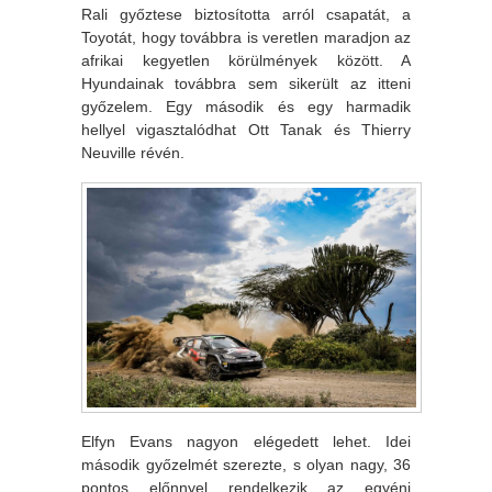
Rali győztese biztosította arról csapatát, a
Toyotát, hogy továbbra is veretlen maradjon az
afrikai kegyetlen körülmények között. A
Hyundainak továbbra sem sikerült az itteni
győzelem. Egy második és egy harmadik
hellyel vigasztalódhat Ott Tanak és Thierry
Neuville révén.
Elfyn Evans nagyon elégedett lehet. Idei
második győzelmét szerezte, s olyan nagy, 36
pontos előnnyel rendelkezik az egyéni