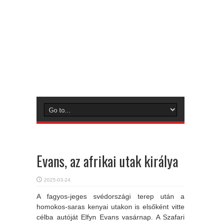
Evans, az afrikai utak királya
2025-03-24
A fagyos-jeges svédországi terep után a
homokos-saras kenyai utakon is elsőként vitte
célba autóját Elfyn Evans vasárnap. A Szafari