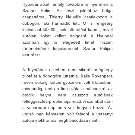
Hyundai átkát, amely továbbra is nyeretlen a
Szafari Ralin. Az észt pilótához belga
csapattársa, Thierry Neuville csatlakozott a
dobogón, aki harmadik lett. Ő is rengeteg
kihívással küzdött, sok büntetést kapott, mivel
autóján sokat kellett dolgozni. A Hyundai
azonban így is elégedett lehet, hiszen
történelmének legsikeresebb Szafari Raliján
vett részt.
A Toyotának ellenben nem sikerült még egy
pilótáját a dobogóra juttatnia. Kalle Rovanpera
révén sokáig kettős győzelem volt kilátásban,
mindaddig, amíg a finn pilóta a másodikról az
ötödik helyre nem csúszott autójának
felfüggesztés-problémája miatt. A szombat után
a vasárnapi nap sem volt kegyes hozzá. Az
utolsó nap kénytelen volt feladni a versenyt
autója elektromos meghibásodása miatt.