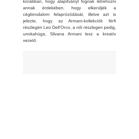
korábban, hogy alapítványt fognak létrehozni
annak érdekében, hogy elkerüljék a
cégbirodalom felaprózódását, illetve azt is
jelezte, hogy az Armani-kollekciók férfi
részlegén Leo Dell’Orco, a női részlegen pedig,
unokahúga, Silvana Armani lesz a kreatív
vezető.