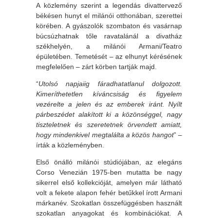
A közlemény szerint a legendás divattervező
békésen hunyt el milánói otthonában, szerettei
körében. A gyászolók szombaton és vasárnap
búcsúzhatnak tőle ravatalánál a divatház
székhelyén, a milánói Armani/Teatro
épületében. Temetését – az elhunyt kérésének
megfelelően – zárt körben tartják majd.
“
Utolsó napjaiig fáradhatatlanul dolgozott.
Kimeríthetetlen kíváncsiság és figyelem
vezérelte a jelen és az emberek iránt. Nyílt
párbeszédet alakított ki a közönséggel, nagy
tiszteletnek és szeretetnek örvendett amiatt,
hogy mindenkivel megtalálta a közös hangot
” –
írták a közleményben.
Első önálló milánói stúdiójában, az elegáns
Corso Venezián 1975-ben mutatta be nagy
sikerrel első kollekcióját, amelyen már látható
volt a fekete alapon fehér betűkkel írott Armani
márkanév. Szokatlan összefüggésben használt
szokatlan anyagokat és kombinációkat. A