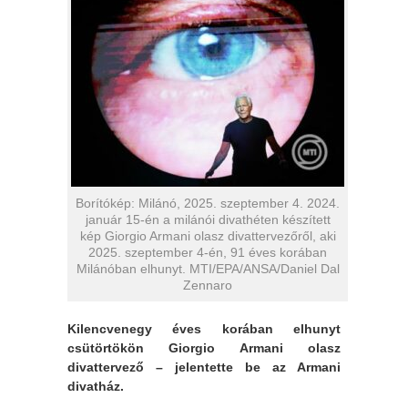
Borítókép: Milánó, 2025. szeptember 4. 2024.
január 15-én a milánói divathéten készített
kép Giorgio Armani olasz divattervezőről, aki
2025. szeptember 4-én, 91 éves korában
Milánóban elhunyt. MTI/EPA/ANSA/Daniel Dal
Zennaro
Kilencvenegy éves korában elhunyt
csütörtökön Giorgio Armani olasz
divattervező – jelentette be az Armani
divatház.