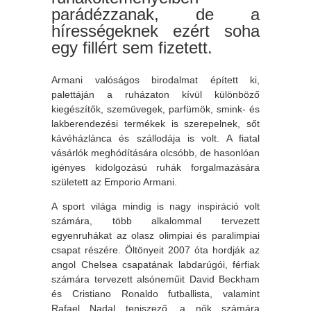
parádézzanak, de a
hírességeknek ezért soha
egy fillért sem fizetett.
Armani valóságos birodalmat épített ki,
palettáján a ruházaton kívül különböző
kiegészítők, szemüvegek, parfümök, smink- és
lakberendezési termékek is szerepelnek, sőt
kávéházlánca és szállodája is volt. A fiatal
vásárlók meghódítására olcsóbb, de hasonlóan
igényes kidolgozású ruhák forgalmazására
született az Emporio Armani.
A sport világa mindig is nagy inspiráció volt
számára, több alkalommal tervezett
egyenruhákat az olasz olimpiai és paralimpiai
csapat részére. Öltönyeit 2007 óta hordják az
angol Chelsea csapatának labdarúgói, férfiak
számára tervezett alsóneműit David Beckham
és Cristiano Ronaldo futballista, valamint
Rafael Nadal teniszező, a nők számára