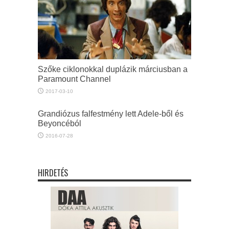
Szőke ciklonokkal duplázik márciusban a
Paramount Channel
2017-03-10
Grandiózus falfestmény lett Adele-ből és
Beyoncéból
2016-07-28
HIRDETÉS