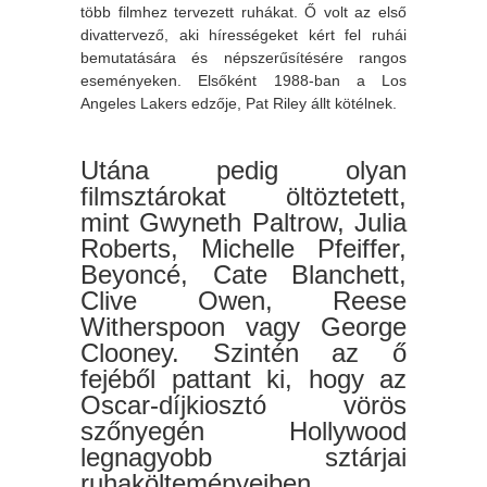
több filmhez tervezett ruhákat. Ő volt az első
divattervező, aki hírességeket kért fel ruhái
bemutatására és népszerűsítésére rangos
eseményeken. Elsőként 1988-ban a Los
Angeles Lakers edzője, Pat Riley állt kötélnek.
Utána pedig olyan
filmsztárokat öltöztetett,
mint Gwyneth Paltrow, Julia
Roberts, Michelle Pfeiffer,
Beyoncé, Cate Blanchett,
Clive Owen, Reese
Witherspoon vagy George
Clooney. Szintén az ő
fejéből pattant ki, hogy az
Oscar-díjkiosztó vörös
szőnyegén Hollywood
legnagyobb sztárjai
ruhakölteményeiben