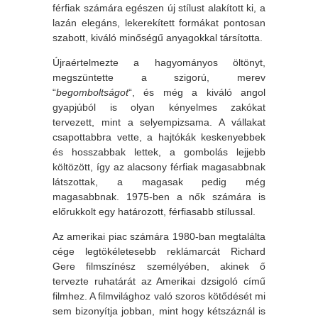
férfiak számára egészen új stílust alakított ki, a
lazán elegáns, lekerekített formákat pontosan
szabott, kiváló minőségű anyagokkal társította.
Újraértelmezte a hagyományos öltönyt,
megszüntette a szigorú, merev
“
begomboltságot
“, és még a kiváló angol
gyapjúból is olyan kényelmes zakókat
tervezett, mint a selyempizsama. A vállakat
csapottabbra vette, a hajtókák keskenyebbek
és hosszabbak lettek, a gombolás lejjebb
költözött, így az alacsony férfiak magasabbnak
látszottak, a magasak pedig még
magasabbnak. 1975-ben a nők számára is
előrukkolt egy határozott, férfiasabb stílussal.
Az amerikai piac számára 1980-ban megtalálta
cége legtökéletesebb reklámarcát Richard
Gere filmszínész személyében, akinek ő
tervezte ruhatárát az Amerikai dzsigoló című
filmhez. A filmvilághoz való szoros kötődését mi
sem bizonyítja jobban, mint hogy kétszáznál is