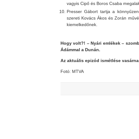
vagyis Cipő és Boros Csaba megalakí
Presser Gábort tartja a könnyűze
szereti Kovács Ákos és Zorán művés
kiemelkedőnek.
Hogy volt?! – Nyári emlékek –
szomb
Ádámmal a Dunán.
Az aktuális epizód ismétlése vasárna
Fotó: MTVA