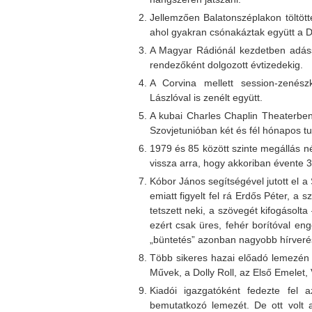
Jellemzően Balatonszéplakon töltötte
ahol gyakran csónakáztak együtt a 
A Magyar Rádiónál kezdetben adáss
rendezőként dolgozott évtizedekig.
A Corvina mellett session-zenész
Lászlóval is zenélt együtt.
A kubai Charles Chaplin Theaterben 
Szovjetunióban két és fél hónapos tu
1979 és 85 között szinte megállás n
vissza arra, hogy akkoriban évente 3
Kóbor János segítségével jutott el
emiatt figyelt fel rá Erdős Péter, a s
tetszett neki, a szövegét kifogásolta
ezért csak üres, fehér borítóval en
„büntetés” azonban nagyobb hírverés
Több sikeres hazai előadó lemezén
Művek, a Dolly Roll, az Első Emelet,
Kiadói igazgatóként fedezte fel a
bemutatkozó lemezét. De ott volt a