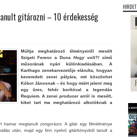
HIRDET
tanult gitározni – 10 érdekesség
Múltja meghatározó élményeiről mesélt
Szigeti Ferenc a Duna
Hogy volt?!
című
műsorának nyári különkiadásában. A
Karthago zenekarvezetője elárulta, hogyan
keveredett zenei pályára, mit köszönhet
Kóbor Jánosnak – és hogy miért jelent meg
egy üres, fehér borítóval a legendás
Requiem. A zenei producer arról is mesélt,
kiket tart ma meghatározó alkotóknak a
rt hamar megtanult zongorázni. A gitár egy filmélménye
allás után, majd egy finn nyelvű gitárkönyvből tanult a