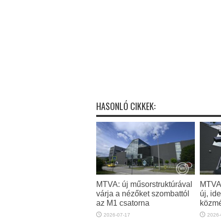
HASONLÓ CIKKEK:
MTVA: új műsorstruktúrával
MTVA: 
várja a nézőket szombattól
új, id
az M1 csatorna
közm
2026-07-17
2026-