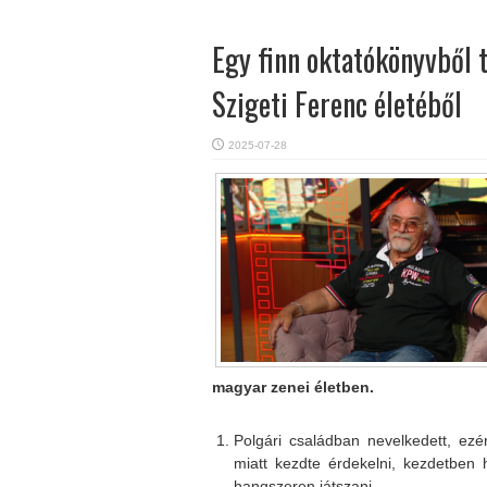
Egy finn oktatókönyvből 
Szigeti Ferenc életéből
2025-07-28
magyar zenei életben.
Polgári családban nevelkedett, ezé
miatt kezdte érdekelni, kezdetben h
hangszeren játszani.