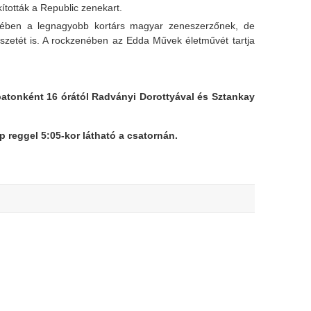
tották a Republic zenekart.
nében a legnagyobb kortárs magyar zeneszerzőnek, de
zetét is. A rockzenében az Edda Művek életművét tartja
atonként 16 órától Radványi Dorottyával és Sztankay
p reggel 5:05-kor látható a csatornán.