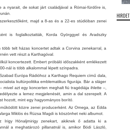
 a nyarait, de sokat járt családjával a Római-fürdőre is,
Dunán.
HIRDET
zerkesztőként, majd a 8-as és a 22-es stúdióban zenei
ként is foglalkoztatták, Korda Györggyel és Aradszky
több telt házas koncertet adtak a Corvina zenekarral, a
rnén vett részt a Karthagóval.
élkül koncertezett. Embert próbáló időszakként emlékezett
00-nál is több alkalommal lépett színpadra.
 a Szabad Európa Rádióhoz a Karthago Requiem című dala,
zocialista kultúrpolitika emblematikus figurája. Bár a sláger
 – mivel azt egy koncerten meghalt fiú tragédiája ihlette –,
gedélyezte a lemez megjelenését, amin a dal szerepelt. A
t hozott, mint egy hagyományos borító.
 működött közre zenei producerként. Az Omega, az Edda
 Varga Miklós és Rúzsa Magdi is köszönhet neki albumot.
z Irigy Hónaljmirigy zenekart, akiknek ő adatta ki a
nnál a meghatározó pillanatnál is, amikor Bódi László,