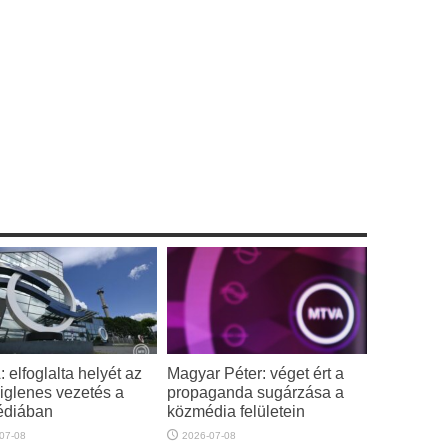
elfoglalta helyét az
Magyar Péter: véget ért a
eiglenes vezetés a
propaganda sugárzása a
édiában
közmédia felületein
07-08
2026-07-08