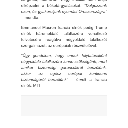
elképzelni a béketárgyalásokat.
“Dolgozzunk
ezen, és gyakoroljunk nyomást Oroszországra”
– mondta.
Emmanuel Macron francia elnök pedig Trump
elnök háromoldalú találkozóra vonatkozó
felvetésére reagálva négyoldalú találkozót
szorgalmazott az európaiak részvételével.
“Úgy gondolom, hogy ennek folytatásaként
négyoldalú találkozóra lenne szükségünk, mert
amikor biztonsági garanciákról beszélünk,
akkor az egész európai kontinens
biztonságáról beszélünk”
– érvelt a francia
elnök. MTI