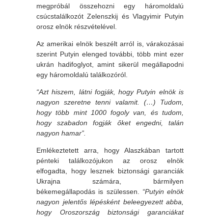
megpróbál összehozni egy háromoldalú
csúcstalálkozót Zelenszkij és Vlagyimir Putyin
orosz elnök részvételével.
Az amerikai elnök beszélt arról is, várakozásai
szerint Putyin elenged további, több mint ezer
ukrán hadifoglyot, amint sikerül megállapodni
egy háromoldalú találkozóról.
“Azt hiszem, látni fogják, hogy Putyin elnök is
nagyon szeretne tenni valamit. (…) Tudom,
hogy több mint 1000 fogoly van, és tudom,
hogy szabadon fogják őket engedni, talán
nagyon hamar”.
Emlékeztetett arra, hogy Alaszkában tartott
pénteki találkozójukon az orosz elnök
elfogadta, hogy lesznek biztonsági garanciák
Ukrajna számára, bármilyen
békemegállapodás is szülessen.
“Putyin elnök
nagyon jelentős lépésként beleegyezett abba,
hogy Oroszország biztonsági garanciákat