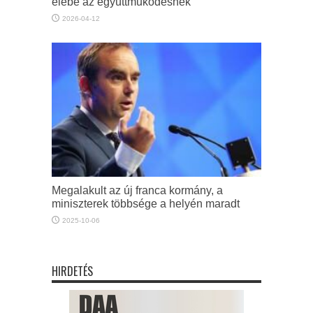
elébe az együttműködésnek”
2026-04-12
Megalakult az új franca kormány, a
miniszterek többsége a helyén maradt
2025-10-06
HIRDETÉS