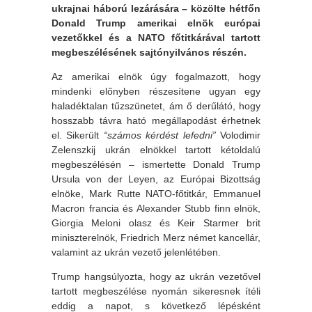
ukrajnai háború lezárására – közölte hétfőn
Donald Trump amerikai elnök európai
vezetőkkel és a NATO főtitkárával tartott
megbeszélésének sajtónyilvános részén.
Az amerikai elnök úgy fogalmazott, hogy
mindenki előnyben részesítene ugyan egy
haladéktalan tűzszünetet, ám ő derűlátó, hogy
hosszabb távra ható megállapodást érhetnek
el. Sikerült
“számos kérdést lefedni”
Volodimir
Zelenszkij ukrán elnökkel tartott kétoldalú
megbeszélésén – ismertette Donald Trump
Ursula von der Leyen, az Európai Bizottság
elnöke, Mark Rutte NATO-főtitkár, Emmanuel
Macron francia és Alexander Stubb finn elnök,
Giorgia Meloni olasz és Keir Starmer brit
miniszterelnök, Friedrich Merz német kancellár,
valamint az ukrán vezető jelenlétében.
Trump hangsúlyozta, hogy az ukrán vezetővel
tartott megbeszélése nyomán sikeresnek ítéli
eddig a napot, s következő lépésként