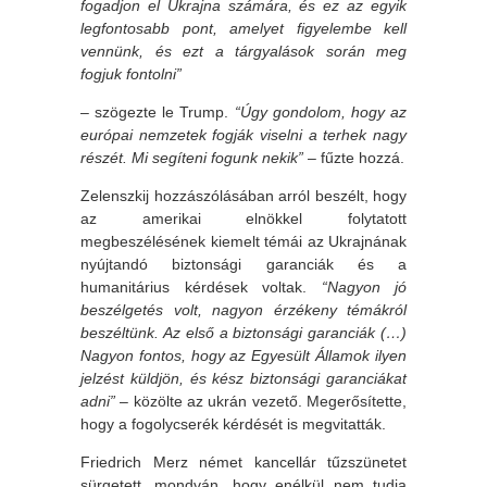
fogadjon el Ukrajna számára, és ez az egyik
legfontosabb pont, amelyet figyelembe kell
vennünk, és ezt a tárgyalások során meg
fogjuk fontolni”
– szögezte le Trump.
“Úgy gondolom, hogy az
európai nemzetek fogják viselni a terhek nagy
részét. Mi segíteni fogunk nekik”
– fűzte hozzá.
Zelenszkij hozzászólásában arról beszélt, hogy
az amerikai elnökkel folytatott
megbeszélésének kiemelt témái az Ukrajnának
nyújtandó biztonsági garanciák és a
humanitárius kérdések voltak.
“Nagyon jó
beszélgetés volt, nagyon érzékeny témákról
beszéltünk. Az első a biztonsági garanciák (…)
Nagyon fontos, hogy az Egyesült Államok ilyen
jelzést küldjön, és kész biztonsági garanciákat
adni”
– közölte az ukrán vezető. Megerősítette,
hogy a fogolycserék kérdését is megvitatták.
Friedrich Merz német kancellár tűzszünetet
sürgetett, mondván, hogy enélkül nem tudja