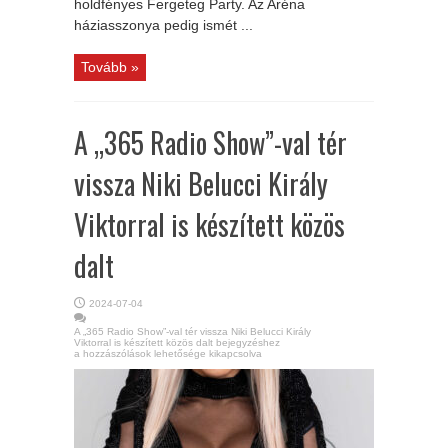
holdfényes Fergeteg Party. Az Aréna
háziasszonya pedig ismét ...
Tovább »
A „365 Radio Show”-val tér
vissza Niki Belucci Király
Viktorral is készített közös
dalt
2024-07-04
A „365 Radio Show”-val tér vissza Niki Belucci Király
Viktorral is készített közös dalt bejegyzéshez
a hozzászólások lehetősége kikapcsolva