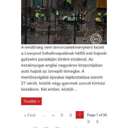
A rendőrség nem terrorcselekményként kezeli
a Liverpool futballcsapatának hétfői esti bajnoki
győzelmi parádéján történt incidenst. Az
északnyugat-angliai nagyváros központjában
autó hajtott az ünneplő tömegbe. A
mentőszolgálat éjszakai tájékoztatása szerint
27 sérült, köztük négy gyermek szorult kórházi
kezelésre. Két ember, köztük ...
Tovább »
7
« First
...
«
5
6
Page 7 of 30
8
9