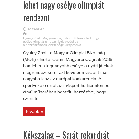
lehet nagy esélye olimpiát
rendezni
2025-07-28
Gyulay Zsolt: Magyarországnak 2036-ban lehet nagy
esélye olimpiát rendezni bejegyzéshez
a hozzászólások lehetősége kikapcsolva
Gyulay Zsolt, a Magyar Olimpiai Bizottság
(MOB) elnöke szerint Magyarországnak 2036-
ban lehet a legnagyobb esélye a nyári játékok
megrendezésére, azt követően viszont már
nagyobb lesz az európai konkurencia. A
sportvezető erről az m4sport.hu Bennfentes
című műsorában beszélt, hozzátéve, hogy
szerinte ...
Tovább »
Kékszalag – Saját rekordját