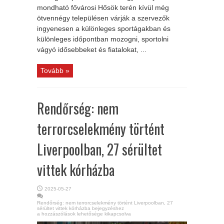
mondható fővárosi Hősök terén kívül még
ötvennégy településen várják a szervezők
ingyenesen a különleges sportágakban és
különleges időpontban mozogni, sportolni
vágyó idősebbeket és fiatalokat, ...
Tovább »
Rendőrség: nem
terrorcselekmény történt
Liverpoolban, 27 sérültet
vittek kórházba
2025-05-27
Rendőrség: nem terrorcselekmény történt Liverpoolban, 27
sérültet vittek kórházba bejegyzéshez
a hozzászólások lehetősége kikapcsolva