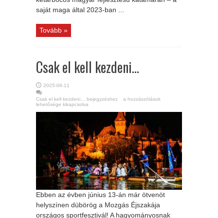
saját maga által 2023-ban ...
Tovább »
Csak el kell kezdeni…
2025-06-11
Csak el kell kezdeni… bejegyzéshez
a hozzászólások
lehetősége kikapcsolva
Ebben az évben június 13-án már ötvenöt
helyszínen dübörög a Mozgás Éjszakája
országos sportfesztivál! A hagyományosnak