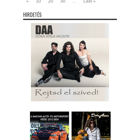
»
10
20
30
...
Last »
HIRDETÉS