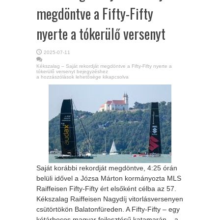
megdöntve a Fifty-Fifty
nyerte a tókerülő versenyt
2025-07-11
Kékszalag – Saját rekordját megdöntve a Fifty-Fifty nyerte a
tókerülő versenyt bejegyzéshez
a hozzászólások lehetősége kikapcsolva
Saját korábbi rekordját megdöntve, 4:25 órán
belüli idővel a Józsa Márton kormányozta MLS
Raiffeisen Fifty-Fifty ért elsőként célba az 57.
Kékszalag Raiffeisen Nagydíj vitorlásversenyen
csütörtökön Balatonfüreden. A Fifty-Fifty – egy
kétárbocos magyar fejlesztésű katamarán – a