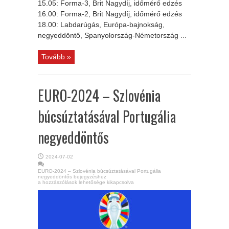
15.05: Forma-3, Brit Nagydíj, időmérő edzés
16.00: Forma-2, Brit Nagydíj, időmérő edzés
18.00: Labdarúgás, Európa-bajnokság,
negyeddöntő, Spanyolország-Németország ...
Tovább »
EURO-2024 – Szlovénia
búcsúztatásával Portugália
negyeddöntős
2024-07-02
EURO-2024 – Szlovénia búcsúztatásával Portugália
negyeddöntős bejegyzéshez
a hozzászólások lehetősége kikapcsolva