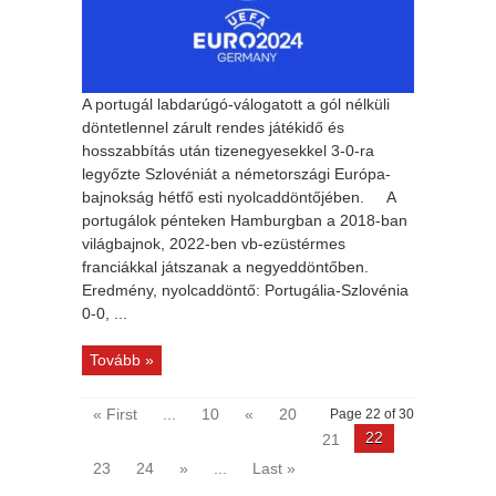
A portugál labdarúgó-válogatott a gól nélküli
döntetlennel zárult rendes játékidő és
hosszabbítás után tizenegyesekkel 3-0-ra
legyőzte Szlovéniát a németországi Európa-
bajnokság hétfő esti nyolcaddöntőjében. A
portugálok pénteken Hamburgban a 2018-ban
világbajnok, 2022-ben vb-ezüstérmes
franciákkal játszanak a negyeddöntőben.
Eredmény, nyolcaddöntő: Portugália-Szlovénia
0-0, ...
Tovább »
« First
...
10
«
20
Page 22 of 30
22
21
23
24
»
...
Last »