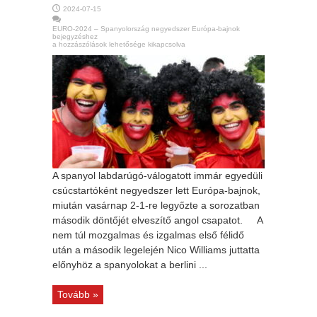
2024-07-15
EURO-2024 – Spanyolország negyedszer Európa-bajnok
bejegyzéshez
a hozzászólások lehetősége kikapcsolva
A spanyol labdarúgó-válogatott immár egyedüli
csúcstartóként negyedszer lett Európa-bajnok,
miután vasárnap 2-1-re legyőzte a sorozatban
második döntőjét elveszítő angol csapatot. A
nem túl mozgalmas és izgalmas első félidő
után a második legelején Nico Williams juttatta
előnyhöz a spanyolokat a berlini ...
Tovább »