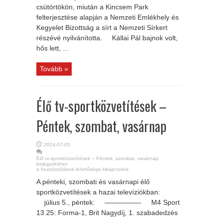
csütörtökön, miután a Kincsem Park
felterjesztése alapján a Nemzeti Emlékhely és
Kegyelet Bizottság a sírt a Nemzeti Sírkert
részévé nyilvánította. Kállai Pál bajnok volt,
hős lett, ...
Tovább »
Élő tv-sportközvetítések –
Péntek, szombat, vasárnap
2024-07-05
Élő tv-sportközvetítések – Péntek, szombat, vasárnap
bejegyzéshez
a hozzászólások lehetősége kikapcsolva
A pénteki, szombati és vasárnapi élő
sportközvetítések a hazai televíziókban:
július 5., péntek: —————- M4 Sport
13.25: Forma-1, Brit Nagydíj, 1. szabadedzés