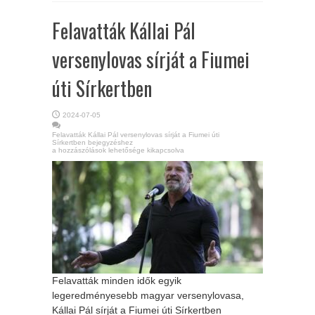
Felavatták Kállai Pál
versenylovas sírját a Fiumei
úti Sírkertben
2024-07-05
Felavatták Kállai Pál versenylovas sírját a Fiumei úti
Sírkertben bejegyzéshez
a hozzászólások lehetősége kikapcsolva
Felavatták minden idők egyik
legeredményesebb magyar versenylovasa,
Kállai Pál sírját a Fiumei úti Sírkertben