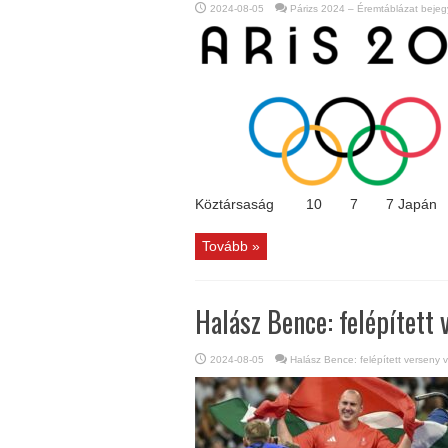
2024-08-05
Párizs 2024 – Éremtáblázat beje
Köztársaság 10 7 7 
Tovább »
Halász Bence: felépített 
2024-08-05
Halász Bence: felépített verseny 