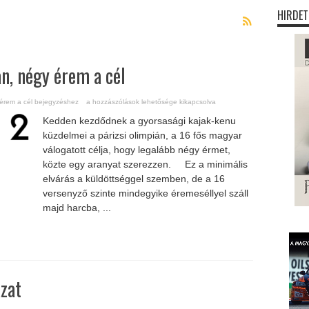
HIRDET
n, négy érem a cél
érem a cél bejegyzéshez
a hozzászólások lehetősége kikapcsolva
Kedden kezdődnek a gyorsasági kajak-kenu
küzdelmei a párizsi olimpián, a 16 fős magyar
válogatott célja, hogy legalább négy érmet,
közte egy aranyat szerezzen. Ez a minimális
elvárás a küldöttséggel szemben, de a 16
versenyző szinte mindegyike éremeséllyel száll
majd harcba, ...
zat