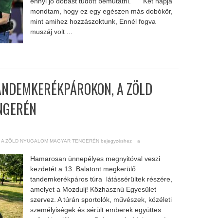
ennyi jó dobást tudott bemutatni. “Két napja
mondtam, hogy ez egy egészen más dobókör,
mint amihez hozzászoktunk, Ennél fogva
muszáj volt ...
ANDEMKERÉKPÁROKON, A ZÖLD
NGERÉN
 ZÖLD NYUGALOM MAGYAR TENGERÉN bejegyzéshez
a
Hamarosan ünnepélyes megnyitóval veszi
kezdetét a 13. Balatont megkerülő
tandemkerékpáros túra látássérültek részére,
amelyet a Mozdulj! Közhasznú Egyesület
szervez. A túrán sportolók, művészek, közéleti
személyiségek és sérült emberek együttes