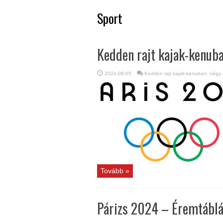
Sport
Kedden rajt kajak-kenuba
2024-08-05
Kedden rajt kajak-kenuban, négy 
Tovább »
Párizs 2024 – Éremtáblá