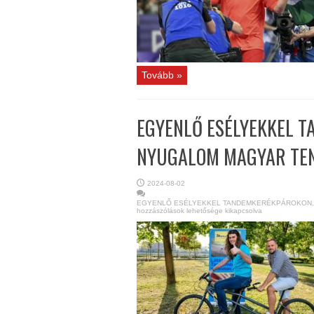
Tovább »
EGYENLŐ ESÉLYEKKEL T
NYUGALOM MAGYAR TE
2024-08-02
EGYENLŐ ESÉLYEKKEL TANDEMKERÉKPÁROKON, A
hozzászólások lehetősége kikapcsolva