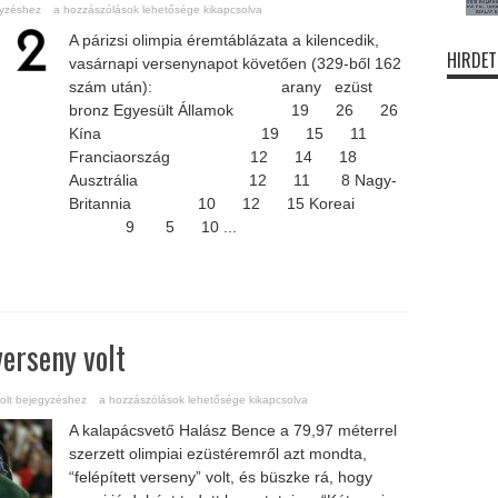
gyzéshez
a hozzászólások lehetősége kikapcsolva
A párizsi olimpia éremtáblázata a kilencedik,
HIRDET
vasárnapi versenynapot követően (329-ből 162
szám után): arany ezüst
bronz Egyesült Államok 19 26 26
Kína 19 15 11
Franciaország 12 14 18
Ausztrália 12 11 8 Nagy-
Britannia 10 12 15 Koreai
Japán 9 5 10 ...
verseny volt
volt bejegyzéshez
a hozzászólások lehetősége kikapcsolva
A kalapácsvető Halász Bence a 79,97 méterrel
szerzett olimpiai ezüstéremről azt mondta,
“felépített verseny” volt, és büszke rá, hogy