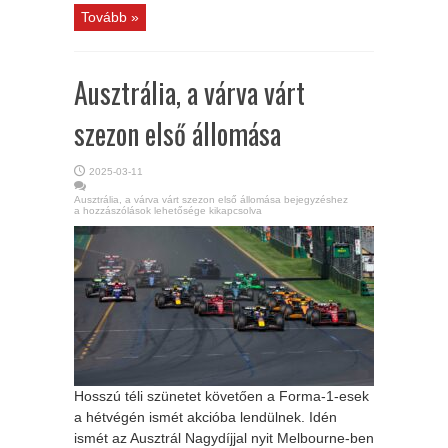
Tovább »
Ausztrália, a várva várt
szezon első állomása
2025-03-11
Ausztrália, a várva várt szezon első állomása bejegyzéshez
a hozzászólások lehetősége kikapcsolva
Hosszú téli szünetet követően a Forma-1-esek
a hétvégén ismét akcióba lendülnek. Idén
ismét az Ausztrál Nagydíjjal nyit Melbourne-ben