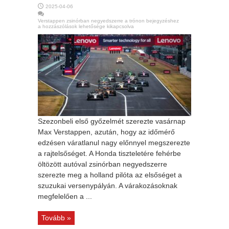
2025-04-06
Verstappen zsinórban negyedszerre a trónon bejegyzéshez
a hozzászólások lehetősége kikapcsolva
Szezonbeli első győzelmét szerezte vasárnap
Max Verstappen, azután, hogy az időmérő
edzésen váratlanul nagy előnnyel megszerezte
a rajtelsőséget. A Honda tiszteletére fehérbe
öltözött autóval zsinórban negyedszerre
szerezte meg a holland pilóta az elsőséget a
szuzukai versenypályán. A várakozásoknak
megfelelően a ...
Tovább »