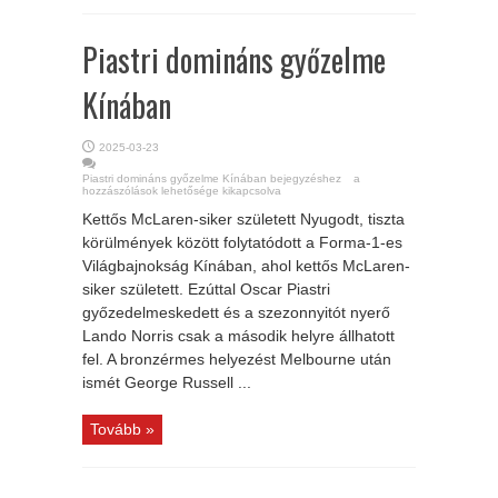
Piastri domináns győzelme
Kínában
2025-03-23
Piastri domináns győzelme Kínában bejegyzéshez
a
hozzászólások lehetősége kikapcsolva
Kettős McLaren-siker született Nyugodt, tiszta
körülmények között folytatódott a Forma-1-es
Világbajnokság Kínában, ahol kettős McLaren-
siker született. Ezúttal Oscar Piastri
győzedelmeskedett és a szezonnyitót nyerő
Lando Norris csak a második helyre állhatott
fel. A bronzérmes helyezést Melbourne után
ismét George Russell ...
Tovább »