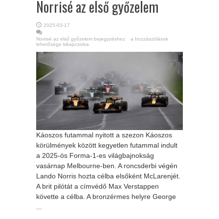
Norrisé az első győzelem
2025-03-17
Norrisé az első győzelem bejegyzéshez
a hozzászólások
lehetősége kikapcsolva
Káoszos futammal nyitott a szezon Káoszos
körülmények között kegyetlen futammal indult
a 2025-ös Forma-1-es világbajnokság
vasárnap Melbourne-ben. A roncsderbi végén
Lando Norris hozta célba elsőként McLarenjét.
A brit pilótát a címvédő Max Verstappen
követte a célba. A bronzérmes helyre George
...