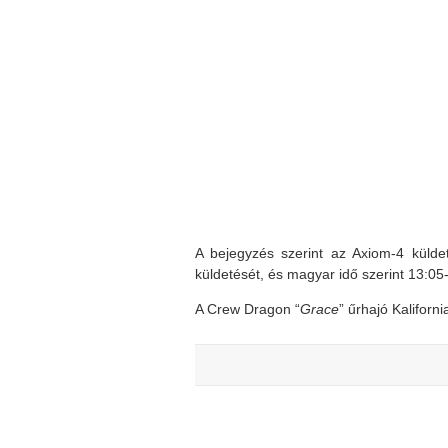
A bejegyzés szerint az Axiom-4 külde
küldetését, és magyar idő szerint 13:05
A Crew Dragon “
Grace
” űrhajó Kaliforni