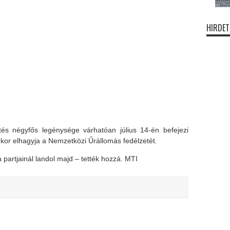
HIRDET
tés négyfős legénysége várhatóan július 14-én befejezi
-kor elhagyja a Nemzetközi Űrállomás fedélzetét.
a partjainál landol majd – tették hozzá. MTI