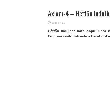
Axiom-4 – Hétfőn indulh
2025-07-11
Hétfőn indulhat haza Kapu Tibor 
Program csütörtök este a Facebook-o