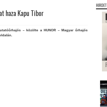
HIRDET
at haza Kapu Tibor
kutatóűrhajós – közölte a HUNOR – Magyar űrhajós
ldalán.