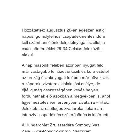
Hozzátették: augusztus 20-án egészen estig
napos, gomolyfelhős, csapadékmentes időre
kell számítani élénk déli, délnyugati széllel, a
csúcshőmérséklet 29-34 Celsius-fok között
alakul.
A nap második felében azonban nyugat felől
már vastagabb felhőzet érkezik és kora estétől
az ország északnyugati felében már növekszik
a záporok, zivatarok kialakulási esélye, de
éjfélig még összességében kevés helyen
fordulhatnak elő azokban a megyékben is, ahol
figyelmeztetés van érvényben zivatarra – írták.
Jelezték: az esetleges zivatarokat lokálisan
intenzív csapadék és szélerősödés is kísérheti.
A HungaroMet Zrt. szerdára Somogy, Vas,
Zala, Győr-Moson-Sopron, Veszprém,