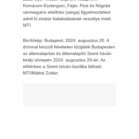
Komárom-Esztergom, Fejér, Pest és Nógrád
vármegyére elsőfokú (sárga) figyelmeztetést
adott ki zivatar kialakulásának veszélye miatt.
MTI
Borítókép: Budapest, 2024. augusztus 20. A
drónnal készült felvételen tűzijáték Budapesten
az államalapítás és államalapító Szent István
király ünnepén 2024. augusztus 20-án. Az
előtérben a Szent István-bazilika látható.
MTI/Máthé Zoltán