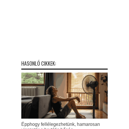
HASONLÓ CIKKEK:
Épphogy fellélegezhetünk, hamarosan