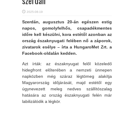
szerdán
2025-08-19
Szerdán, augusztus 20-án egészen estig
napos, gomolyfelhős, csapadékmentes
időre kell készülni, kora estétől azonban az
ország északnyugati felében nő a záporok,
zivatarok esélye – írta a HungaroMet Zrt. a
Facebook-oldalán kedden.
Azt írták: az északnyugat felől közeledő
hidegfront előterében a nemzeti ünnepen
napközben még száraz légtömeg alakítja
Magyarország időjárását, majd estétől egy
úgynevezett meleg nedves szállítószalag
hatására az ország északnyugati felén már
labilizálódik a légkör.