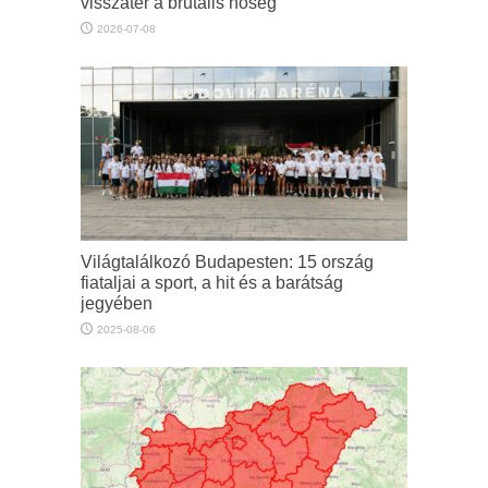
visszatér a brutális hőség
2026-07-08
Világtalálkozó Budapesten: 15 ország
fiataljai a sport, a hit és a barátság
jegyében
2025-08-06