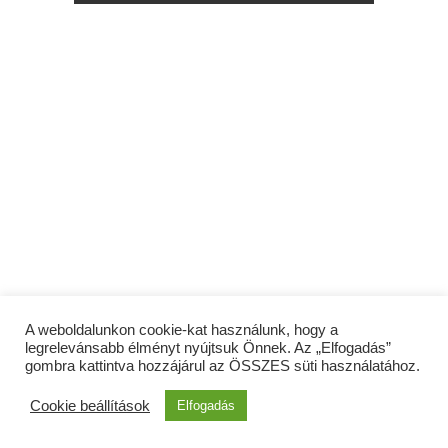
A weboldalunkon cookie-kat használunk, hogy a
legrelevánsabb élményt nyújtsuk Önnek. Az „Elfogadás”
gombra kattintva hozzájárul az ÖSSZES süti használatához.
Cookie beállítások
Elfogadás
Amdala.hu © Copyright 2026 Minden jog fentartva. |
Impresszum