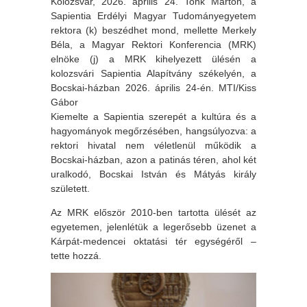
Kolozsvár, 2026. április 24. Tonk Márton, a
Sapientia Erdélyi Magyar Tudományegyetem
rektora (k) beszédhet mond, mellette Merkely
Béla, a Magyar Rektori Konferencia (MRK)
elnöke (j) a MRK kihelyezett ülésén a
kolozsvári Sapientia Alapítvány székelyén, a
Bocskai-házban 2026. április 24-én. MTI/Kiss
Gábor
Kiemelte a Sapientia szerepét a kultúra és a
hagyományok megőrzésében, hangsúlyozva: a
rektori hivatal nem véletlenül működik a
Bocskai-házban, azon a patinás téren, ahol két
uralkodó, Bocskai István és Mátyás király
született.
Az MRK először 2010-ben tartotta ülését az
egyetemen, jelenlétük a legerősebb üzenet a
Kárpát-medencei oktatási tér egységéről –
tette hozzá.