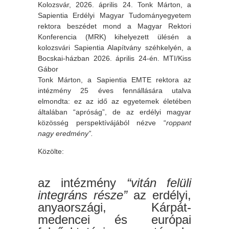
Kolozsvár, 2026. április 24. Tonk Márton, a
Sapientia Erdélyi Magyar Tudományegyetem
rektora beszédet mond a Magyar Rektori
Konferencia (MRK) kihelyezett ülésén a
kolozsvári Sapientia Alapítvány széhkelyén, a
Bocskai-házban 2026. április 24-én. MTI/Kiss
Gábor
Tonk Márton, a Sapientia EMTE rektora az
intézmény 25 éves fennállására utalva
elmondta: ez az idő az egyetemek életében
általában “apróság”, de az erdélyi magyar
közösség perspektívájából nézve “
roppant
nagy eredmény”.
Közölte:
az intézmény
“vitán felüli
integráns része”
az erdélyi,
anyaországi, Kárpát-
medencei és európai