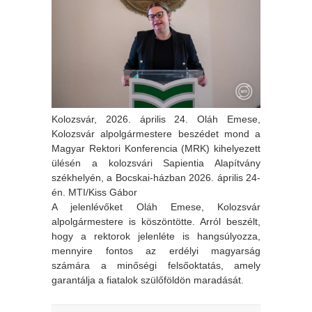
Kolozsvár, 2026. április 24. Oláh Emese,
Kolozsvár alpolgármestere beszédet mond a
Magyar Rektori Konferencia (MRK) kihelyezett
ülésén a kolozsvári Sapientia Alapítvány
székhelyén, a Bocskai-házban 2026. április 24-
én. MTI/Kiss Gábor
A jelenlévőket Oláh Emese, Kolozsvár
alpolgármestere is köszöntötte. Arról beszélt,
hogy a rektorok jelenléte is hangsúlyozza,
mennyire fontos az erdélyi magyarság
számára a minőségi felsőoktatás, amely
garantálja a fiatalok szülőföldön maradását.