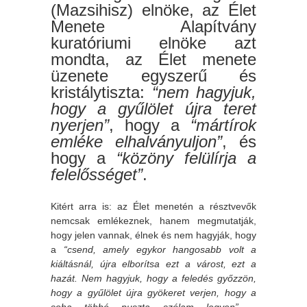
(Mazsihisz) elnöke, az Élet
Menete Alapítvány
kuratóriumi elnöke azt
mondta, az Élet menete
üzenete egyszerű és
kristálytiszta:
“nem hagyjuk,
hogy a gyűlölet újra teret
nyerjen”
, hogy a
“mártírok
emléke elhalványuljon”
, és
hogy a
“közöny felülírja a
felelősséget”
.
Kitért arra is: az Élet menetén a résztvevők
nemcsak emlékeznek, hanem megmutatják,
hogy jelen vannak, élnek és nem hagyják, hogy
a
“csend, amely egykor hangosabb volt a
kiáltásnál, újra elborítsa ezt a várost, ezt a
hazát. Nem hagyjuk, hogy a feledés győzzön,
hogy a gyűlölet újra gyökeret verjen, hogy a
soha többé puszta szólam legyen”
–