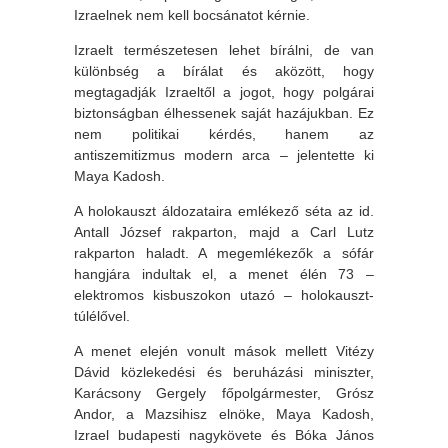
Izraelnek nem kell bocsánatot kérnie.
Izraelt természetesen lehet bírálni, de van
különbség a bírálat és aközött, hogy
megtagadják Izraeltől a jogot, hogy polgárai
biztonságban élhessenek saját hazájukban. Ez
nem politikai kérdés, hanem az
antiszemitizmus modern arca – jelentette ki
Maya Kadosh.
A holokauszt áldozataira emlékező séta az id.
Antall József rakparton, majd a Carl Lutz
rakparton haladt. A megemlékezők a sófár
hangjára indultak el, a menet élén 73 –
elektromos kisbuszokon utazó – holokauszt-
túlélővel.
A menet elején vonult mások mellett Vitézy
Dávid közlekedési és beruházási miniszter,
Karácsony Gergely főpolgármester, Grósz
Andor, a Mazsihisz elnöke, Maya Kadosh,
Izrael budapesti nagykövete és Bóka János