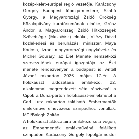
közép-kelet-európai régió vezetője, Karácsony
Gergely Budapest főpolgármestere, Szabó
György, a Magyarországi Zsidó Örökség
Közalapítvány kuratóriumának elnöke, Grósz
Andor, a Magyarországi Zsidó Hitközségek
Szövetsége (Mazsihisz) elnöke, Vitézy Dávid
közlekedési és beruházási miniszter, Maya
Kadosh, Izrael magyarországi nagykövete és
Michel Gourary, az Élet Menete nemzetközi
szervezetének európai igazgatója az Élet
menete rendezvényen a budapesti id. Antall
József rakparton 2026. május 17-én. A
holokauszt áldozataira emlékező, 22.
alkalommal megrendezett séta résztvevői a
Cipők a Duna-parton holokauszt-emlékműtől a
Carl Lutz rakparton található Embermentők
emlékműve elnevezésű színpadhoz vonultak.
MTI/Balogh Zoltán
A holokauszt áldozataira emlékező séta végén,
az Embermentők emlékművénél felállított
színpadon Karácsony Gergely főpolgármester