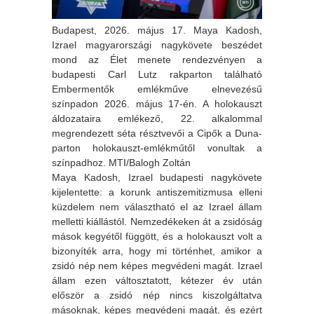
Budapest, 2026. május 17. Maya Kadosh,
Izrael magyarországi nagykövete beszédet
mond az Élet menete rendezvényen a
budapesti Carl Lutz rakparton található
Embermentők emlékműve elnevezésű
színpadon 2026. május 17-én. A holokauszt
áldozataira emlékező, 22. alkalommal
megrendezett séta résztvevői a Cipők a Duna-
parton holokauszt-emlékműtől vonultak a
színpadhoz. MTI/Balogh Zoltán
Maya Kadosh, Izrael budapesti nagykövete
kijelentette: a korunk antiszemitizmusa elleni
küzdelem nem választható el az Izrael állam
melletti kiállástól. Nemzedékeken át a zsidóság
mások kegyétől függött, és a holokauszt volt a
bizonyíték arra, hogy mi történhet, amikor a
zsidó nép nem képes megvédeni magát. Izrael
állam ezen váltosztatott, kétezer év után
először a zsidó nép nincs kiszolgáltatva
másoknak, képes megvédeni magát, és ezért