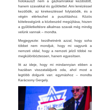
holokauszt nem a gázkamrákkal kezdődött,
hanem szavakkal és gyűlölettel. Ami lenézéssel
kezdődik, az kirekesztéssel folytatódik, és a
végén elérkezhet a pusztításhoz. Közös
kötelességünk a közbeszéd megújítása, hiszen
a gyűlöletkeltésre alkalmas szavak még mindig
velünk vannak – mondta.
Megjegyezte: kezdhetnénk azzal, hogy soha
többet nem mondjuk, hogy mi vagyunk a
nemzeti oldal, hogy a nemzeti jelző többé ne
megkülönböztessen, hanem egyesítsen.
Itt az ideje, hogy mi mindannyian ebben a
hazában visszataláljunk oda, ahol most a
legtöbb dolgunk van: egymáshoz – mondta
Karácsony Gergely.