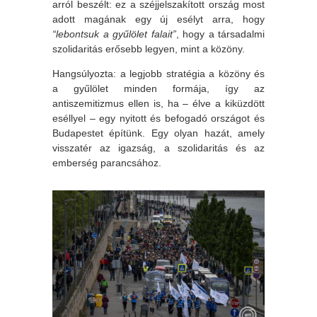
arról beszélt: ez a széjjelszakított ország most
adott magának egy új esélyt arra, hogy
“lebontsuk a gyűlölet falait”
, hogy a társadalmi
szolidaritás erősebb legyen, mint a közöny.
Hangsúlyozta: a legjobb stratégia a közöny és
a gyűlölet minden formája, így az
antiszemitizmus ellen is, ha – élve a kiküzdött
eséllyel – egy nyitott és befogadó országot és
Budapestet építünk. Egy olyan hazát, amely
visszatér az igazság, a szolidaritás és az
emberség parancsához.