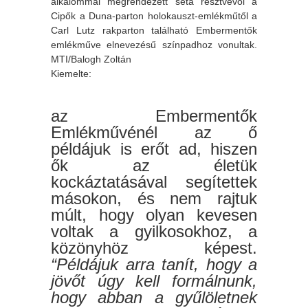
alkalommal megrendezett séta résztvevői a
Cipők a Duna-parton holokauszt-emlékműtől a
Carl Lutz rakparton található Embermentők
emlékműve elnevezésű színpadhoz vonultak.
MTI/Balogh Zoltán
Kiemelte:
az Embermentők
Emlékművénél az ő
példájuk is erőt ad, hiszen
ők az életük
kockáztatásával segítettek
másokon, és nem rajtuk
múlt, hogy olyan kevesen
voltak a gyilkosokhoz, a
közönyhöz képest.
“Példájuk arra tanít, hogy a
jövőt úgy kell formálnunk,
hogy abban a gyűlöletnek