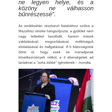
ne legyen helye, és a
közöny ne válhasson
bűnrészessé”
.
Az emléksétán résztvevő fiatalokhoz szólva a
Mazsihisz elnöke hangsúlyozta: a gyűlölet nem
nagy tettekkel kezdődik, hanem mások
zaklatásával, megszólásával, méltóságuk
elvitatásával és hallgatással. A ti bátorságotok
dönti el, hogy ezek ne maradjanak
következmények nélkül, a ti éberségetek ad
tartalmat a
“soha többé”
ígéretének – mondta.