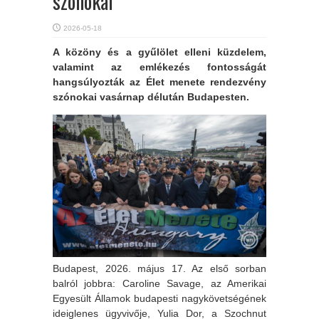
szónokai
2026-05-18
A közöny és a gyűlölet elleni küzdelem,
valamint az emlékezés fontosságát
hangsúlyozták az Élet menete rendezvény
szónokai vasárnap délután Budapesten.
Budapest, 2026. május 17. Az első sorban
balról jobbra: Caroline Savage, az Amerikai
Egyesült Államok budapesti nagykövetségének
ideiglenes ügyvivője, Yulia Dor, a Szochnut