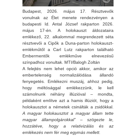
Budapest, 2026. május 17. Résztvevők
vonulnak az Élet menete rendezvényen a
budapesti Id. Antal József rakparton 2026.
május 17-én. A holokauszt áldozataira
emlékező, 22. alkalommal megrendezett séta
résztvevői a Cipők a Duna-parton holokauszt-
emlékműtől a Carl Lutz rakparton található
Embermentők emlékműve elnevezésű
színpadhoz vonultak. MTI/Balogh Zoltán
A felejtés nem lehet opció akkor, amikor az
embertelenség normalizálódása állandó
fenyegetés. Emlékezni muszáj, ahhoz pedig,
hogy méltósággal emlékezzünk, le kell
számolnunk néhány illúzióval – mondta,
példaként említve azt a hamis illúziót, hogy a
holokausztot a németek csinálták a zsidókkal.
A magyar holokausztot a magyar állam tette
magyar állampolgárokkal” – szögezte le,
hozzátéve, hogy a relativizálás és az
emlékezés nem fér meg egymás mellett.