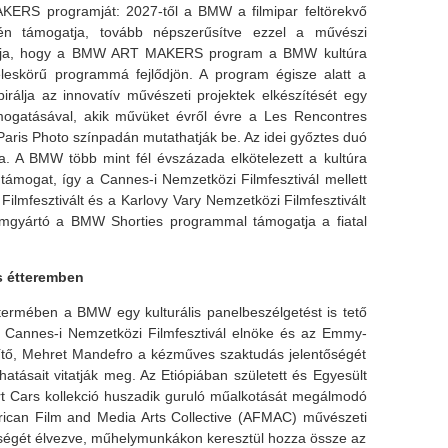
KERS programját: 2027-től a BMW a filmipar feltörekvő
ntén támogatja, tovább népszerűsítve ezzel a művészi
célja, hogy a BMW ART MAKERS program a BMW kultúra
éleskörű programmá fejlődjön. A program égisze alatt a
álja az innovatív művészeti projektek elkészítését egy
ogatásával, akik művüket évről évre a Les Rencontres
 Paris Photo színpadán mutathatják be. Az idei győztes duó
. A BMW több mint fél évszázada elkötelezett a kultúra
ámogat, így a Cannes-i Nemzetközi Filmfesztivál mellett
ilmfesztivált és a Karlovy Vary Nemzetközi Filmfesztivált
iumgyártó a BMW Shorties programmal támogatja a fiatal
s étteremben
termében a BMW egy kulturális panelbeszélgetést is tető
 a Cannes-i Nemzetközi Filmfesztivál elnöke és az Emmy-
észítő, Mehret Mandefro a kézműves szaktudás jelentőségét
hatásait vitatják meg. Az Etiópiában született és Egyesült
t Cars kollekció huszadik guruló műalkotását megálmodó
frican Film and Media Arts Collective (AFMAC) művészeti
ségét élvezve, műhelymunkákon keresztül hozza össze az