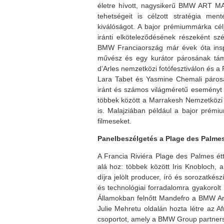
életre hívott, nagysikerű BMW ART MA
tehetségeit is célzott stratégia me
kiválóságot. A bajor prémiummárka 
iránti elköteleződésének részeként sz
BMW Franciaország már évek óta inspir
művész és egy kurátor párosának tám
d’Arles nemzetközi fotófesztiválon és a
Lara Tabet és Yasmine Chemali párosa
iránt és számos világméretű eseményt t
többek között a Marrakesh Nemzetközi F
is. Malajziában például a bajor prém
filmeseket.
Panelbeszélgetés a Plage des Palme
A Francia Riviéra Plage des Palmes ét
alá hoz: többek között Iris Knobloch,
díjra jelölt producer, író és sorozatk
és technológiai forradalomra gyakorolt 
Államokban felnőtt Mandefro a BMW Ar
Julie Mehretu oldalán hozta létre az A
csoportot, amely a BMW Group partner