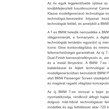
Az év egyik legjelentősebb újítása a
továbbfejlesztett luxuslimuzinnal Can
Klasse modellgeneráció technológiai in
technológia-bevezetési folyamat kez
technológiát felölel, és amelyből a BMW
A 7-es BMW hetedik nemzedéke a BMW G
világpremierjét, a formanyelv, a digit
technológiák területén egyaránt új mér
Iconic Glow kontúrvilágítása és minima
felismerhetőséget garantálnak. Az új 
Dual-Finish karosszériafényezés is, ame
és a metál fényezést. A BMW 7-es 
kialakítással és fejlett technológia
modellgenerációban bemutatott BMW Pano
első BMW Passenger Screen utaskijelző
és magával ragadó világítási koncepcióv
Az új BMW 7-es sorozat a bajor pr
nyomatékosítja, rendkívül átfogó hajtás
dolgozó mild-hibrid technológiával fel
modellek és egy feltöltéssel akár 720 