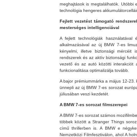
meghajtások is megtalálhatók. Utóbbi 
technológia hengeres akkumulátorcellá
Fejlett vezetést támogató rendszer
mesterséges intelligenciával
A fejlett technológiák használatáva
alkalmazásával az új BMW 7-es limuz
kényelmi, illetve biztonsági mércéit i
rendszerek és az aktív biztonsági funk
vezető és az autó közötti interakciót 
funkcionalitása optimalizálja tovább.
A bajor prémiummárka a május 12-23. k
ünnepli az új BMW 7-es sorozat európa
júliusában veszi kezdetét.
A BMW 7-es sorozat filmszerepei
A BMW 7-es sorozat számos mozifilmben é
többek között a Stranger Things soro
című thrillerben is. A BMW e négykere
Nemzetközi Filmfesztiválon, ahol A h