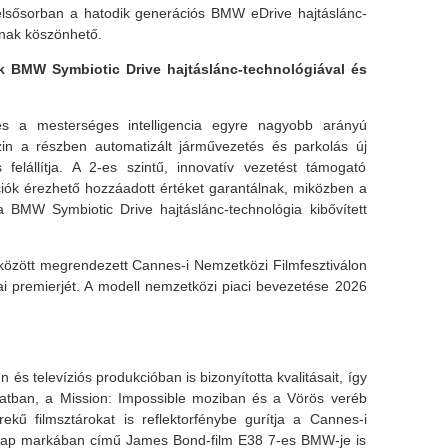
elsősorban a hatodik generációs BMW eDrive hajtáslánc-
inak köszönhető.
ek BMW Symbiotic Drive hajtáslánc-technológiával és
l és a mesterséges intelligencia egyre nagyobb arányú
in a részben automatizált járművezetés és parkolás új
s felállítja. A 2-es szintű, innovatív vezetést támogató
ciók érezhető hozzáadott értéket garantálnak, miközben a
a BMW Symbiotic Drive hajtáslánc-technológia kibővített
özött megrendezett Cannes-i Nemzetközi Filmfesztiválon
i premierjét. A modell nemzetközi piaci bevezetése 2026
s televíziós produkcióban is bizonyította kvalitásait, így
zatban, a Mission: Impossible moziban és a Vörös veréb
kű filmsztárokat is reflektorfénybe gurítja a Cannes-i
olnap markában című James Bond-film E38 7-es BMW-je is