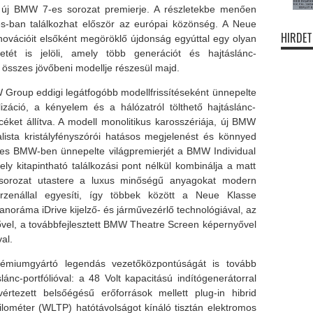
z új BMW 7-es sorozat premierje. A részletekbe menően
nes-ban találkozhat először az európai közönség. A Neue
HIRDET
novációit elsőként megöröklő újdonság egyúttal egy olyan
detét is jelöli, amely több generációt és hajtáslánc-
 összes jövőbeni modellje részesül majd.
roup eddigi legátfogóbb modellfrissítéseként ünnepelte
alizáció, a kényelem és a hálózatról tölthető hajtáslánc-
céket állítva. A modell monolitikus karosszériája, új BMW
lista kristályfényszórói hatásos megjelenést és könnyed
7-es BMW-ben ünnepelte világpremierjét a BMW Individual
ly kitapintható találkozási pont nélkül kombinálja a matt
sorozat utastere a luxus minőségű anyagokat modern
i arzenállal egyesíti, így többek között a Neue Klasse
ráma iDrive kijelző- és járművezérlő technológiával, az
vel, a továbbfejlesztett BMW Theatre Screen képernyővel
al.
émiumgyártó legendás vezetőközpontúságát is tovább
lánc-portfólióval: a 48 Volt kapacitású indítógenerátorral
vértezett belsőégésű erőforrások mellett plug-in hibrid
kilométer (WLTP) hatótávolságot kínáló tisztán elektromos