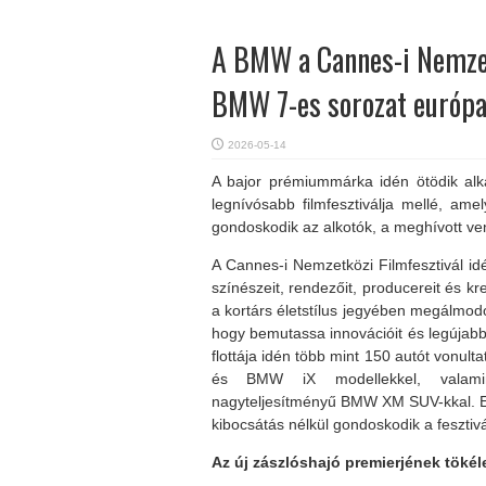
A BMW a Cannes-i Nemzetk
BMW 7-es sorozat európa
2026-05-14
A bajor prémiummárka idén ötödik alkal
legnívósabb filmfesztiválja mellé, ame
gondoskodik az alkotók, a meghívott ven
A Cannes-i Nemzetközi Filmfesztivál id
színészeit, rendezőit, producereit és kr
a kortárs életstílus jegyében megálmod
hogy bemutassa innovációit és legújabb
flottája idén több mint 150 autót vonult
és BMW iX modellekkel, valamint p
nagyteljesítményű BMW XM SUV-kkal. E 
kibocsátás nélkül gondoskodik a fesztiv
Az új zászlóshajó premierjének tökél