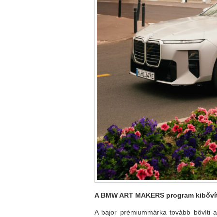
A BMW ART MAKERS program kibőví
A bajor prémiummárka tovább bővíti a