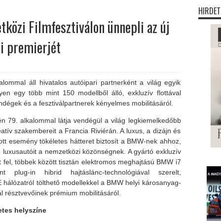
HIRDET
özi Filmfesztiválon ünnepli az új
i premierjét
ommal áll hivatalos autóipari partnerként a világ egyik
lyen egy több mint 150 modellből álló, exkluzív flottával
dégek és a fesztiválpartnerek kényelmes mobilitásáról.
én 79. alkalommal látja vendégül a világ legkiemelkedőbb
eatív szakembereit a Francia Riviérán. A luxus, a dizájn és
ott esemény tökéletes hátteret biztosít a BMW-nek ahhoz,
 luxusautóit a nemzetközi közönségnek. A gyártó exkluzív
at fel, többek között tisztán elektromos meghajtású BMW i7
lug-in hibrid hajtáslánc-technológiával szerelt,
hálózatról tölthető modellekkel a BMW helyi károsanyag-
ál résztvevőinek prémium mobilitásáról.
etes helyszíne