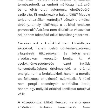
természetéről, az emberi méltóság határairól
és a lelkiismereti autonómia lehetőségéről
szóló vita. Ki rendelkezik a halott fölött? Meddig
terjedhet az állam kontrollja? Létezik-e erkölcsi
törvény, amely felülírhatja a politikai rendszer
parancsait? A dráma nem didaktikus válaszokat
ad, hanem fokozódó etikai feszültséget teremt.
Fazekas
ezt a konfliktust nem külsődleges
akciókkal, hanem belső döntéshelyzeteken,
világnézeti ütközéseken és lelkiismereti
vívódásokon keresztül bontja ki. A
cselekményszegénység ezért inkább
koncentráltságként értelmezhető: a drámai
energia nem a fordulatokból, hanem a morális
tét fokozatos emeléséből származik. A néző
nem pergő események sodrásába kerül,
hanem egy mélyülő erkölcsi konfliktus tanújává
válik.
A középpontba állított Herczeg Ferenc-figura
különösen érdekes konstrukció. Nem