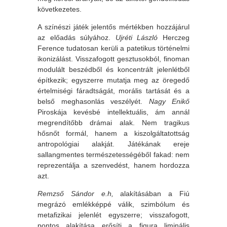
következetes.
A színészi játék jelentős mértékben hozzájárul
az előadás súlyához.
Ujréti László
Herczeg
Ference tudatosan kerüli a patetikus történelmi
ikonizálást. Visszafogott gesztusokból, finoman
modulált beszédből és koncentrált jelenlétből
építkezik; egyszerre mutatja meg az öregedő
értelmiségi fáradtságát, morális tartását és a
belső meghasonlás veszélyét.
Nagy Enikő
Piroskája kevésbé intellektuális, ám annál
megrendítőbb drámai alak. Nem tragikus
hősnőt formál, hanem a kiszolgáltatottság
antropológiai alakját. Játékának ereje
sallangmentes természetességéből fakad: nem
reprezentálja a szenvedést, hanem hordozza
azt.
Remzső Sándor
e.h,
alakításában a Fiú
megrázó emlékképpé válik, szimbólum és
metafizikai jelenlét egyszerre; visszafogott,
pontos alakítása erősíti a figura liminális