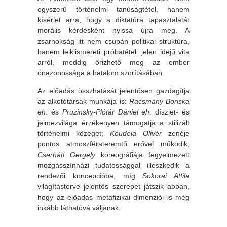
egyszerű történelmi tanúságtétel, hanem
kísérlet arra, hogy a diktatúra tapasztalatát
morális kérdésként nyissa újra meg. A
zsarnokság itt nem csupán politikai struktúra,
hanem lelkiismereti próbatétel: jelen idejű vita
arról, meddig őrizhető meg az ember
önazonossága a hatalom szorításában.
Az előadás összhatását jelentősen gazdagítja
az alkotótársak munkája is:
Racsmány Boriska
eh
. és
Pruzinsky-Plótár Dániel eh.
díszlet- és
jelmezvilága érzékenyen támogatja a stilizált
történelmi közeget;
Koudela Olivér
zenéje
pontos atmoszférateremtő erővel működik;
Cserháti Gergely
koreográfiája fegyelmezett
mozgásszínházi tudatossággal illeszkedik a
rendezői koncepcióba, míg
Sokorai Attila
világításterve jelentős szerepet játszik abban,
hogy az előadás metafizikai dimenziói is még
inkább láthatóvá váljanak.