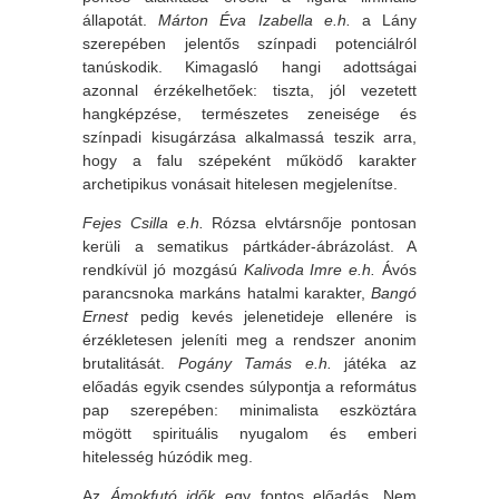
állapotát.
Márton Éva Izabella e.h.
a Lány
szerepében jelentős színpadi potenciálról
tanúskodik. Kimagasló hangi adottságai
azonnal érzékelhetőek: tiszta, jól vezetett
hangképzése, természetes zeneisége és
színpadi kisugárzása alkalmassá teszik arra,
hogy a falu szépeként működő karakter
archetipikus vonásait hitelesen megjelenítse.
Fejes Csilla e.h.
Rózsa elvtársnője pontosan
kerüli a sematikus pártkáder-ábrázolást. A
rendkívül jó mozgású
Kalivoda Imre e.h.
Ávós
parancsnoka markáns hatalmi karakter,
Bangó
Ernest
pedig kevés jelenetideje ellenére is
érzékletesen jeleníti meg a rendszer anonim
brutalitását.
Pogány Tamás e.h.
játéka az
előadás egyik csendes súlypontja a református
pap szerepében: minimalista eszköztára
mögött spirituális nyugalom és emberi
hitelesség húzódik meg.
Az
Ámokfutó idők
egy fontos előadás. Nem