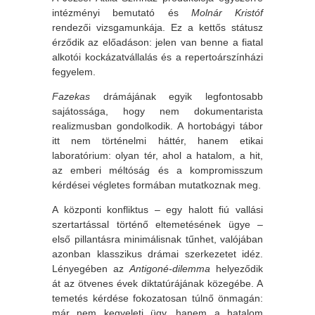
intézményi bemutató és
Molnár Kristóf
rendezői vizsgamunkája. Ez a kettős státusz
érződik az előadáson: jelen van benne a fiatal
alkotói kockázatvállalás és a repertoárszínházi
fegyelem.
Fazekas
drámájának egyik legfontosabb
sajátossága, hogy nem dokumentarista
realizmusban gondolkodik. A hortobágyi tábor
itt nem történelmi háttér, hanem etikai
laboratórium: olyan tér, ahol a hatalom, a hit,
az emberi méltóság és a kompromisszum
kérdései végletes formában mutatkoznak meg.
A központi konfliktus – egy halott fiú vallási
szertartással történő eltemetésének ügye –
első pillantásra minimálisnak tűnhet, valójában
azonban klasszikus drámai szerkezetet idéz.
Lényegében az
Antigoné-dilemma
helyeződik
át az ötvenes évek diktatúrájának közegébe. A
temetés kérdése fokozatosan túlnő önmagán:
már nem kegyeleti ügy, hanem a hatalom