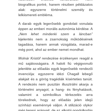
biografikus portré, hanem részben példázatos
alak: egyszerre történelmi személy és
lelkiismereti embléma.
A darab egyik legerősebb gondolati vonulata
éppen az emberi morális autonómia kérdése. A
„Nem lehet mindenki szem a láncban”
kijelentés nem a zsarnokság működésének
tagadása, hanem annak vizsgálata, marad-e
még pont, ahol az ember nemet mondhat.
Molnár Kristóf
rendezése érzékenyen reagál a
mű sajátosságaira. A halott fiú végigvonuló
jelenléte az előadás egyik legerősebb rendezői
invenciója: egyszerre idézi Chagall lebegő
alakjait és a görög tragédiák kísérteties tanúit.
A rendezés nem pusztán illusztrálni akarja a
történelmi anyagot; a hang- és fényhatások,
valamint a szimbolikus térkezelés arra
törekednek, hogy az előadás jelen idejű
színházi eseménnyé váljon. A stilizáció olykor
még keresi arányait, de az alkotói gondolkodás