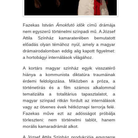
Fazekas István
Ámokfutó idők
című drámája
nem egyszerű történelmi színpadi mű. A József
Attila Színház kamaraterében bemutatott
előadás olyan témához nyúl, amely a magyar
drámairodalomban eddig alig kapott figyelmet:
a hortobágyi internálások világához.
A kortárs magyar színház egyik visszatérő
hiánya a kommunista diktatúra traumáinak
érdemi feldolgozása. Miközben a próza, a
történetírás és a film számos alkalommal
tematizálta a totalitárius tapasztalatot, a
magyar színpad ritkán fordult az internálások
vagy az ötvenes évek hétköznapi terrorja felé.
Fazekas műve ezt az adósságot próbálja
törleszteni: nem történelmi tablót, hanem
morális kamaradrámát alkot.
A József Attila Színház produkciója egyszerre