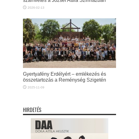
számvetés a József Attila Színházban
2026-02-13
Gyertyafény Erdélyért – emlékezés és
összetartozás a Reménység Szigetén
2025-11-09
HIRDETÉS